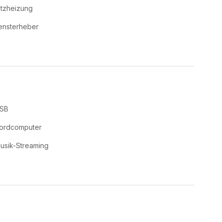
itzheizung
ensterheber
SB
ordcomputer
usik-Streaming