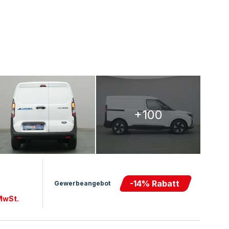
+100
-
14
% Rabatt
Gewerbeangebot
 MwSt.