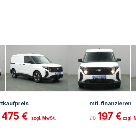
rtkaufpreis
mtl. finanzieren
.475 €
197 €
ab
zzgl. MwSt.
zzgl.