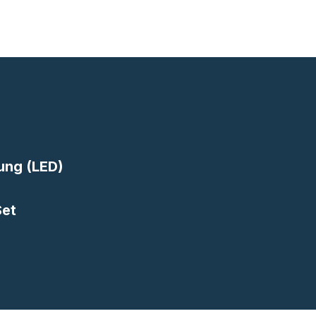
ung (LED)
Set