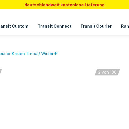
deutschlandweit kostenlose Lieferung
ransit Custom
Transit Connect
Transit Courier
Ran
ourier Kasten Trend / Winter-P.
2
von 100