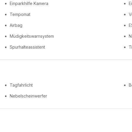
Einparkhilfe Kamera
E
Tempomat
V
Airbag
E
Müdigkeitswarnsystem
N
Spurhalteassistent
T
Tagfahrlicht
B
Nebelscheinwerfer