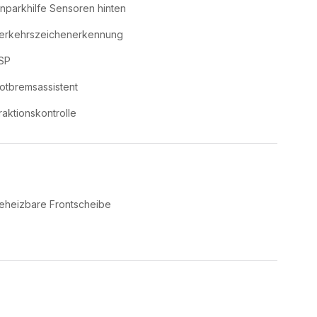
inparkhilfe Sensoren hinten
erkehrszeichenerkennung
SP
otbremsassistent
raktionskontrolle
eheizbare Frontscheibe