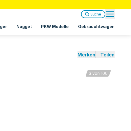
Suche
ger
Nugget
PKW Modelle
Gebrauchtwagen
Merken
Teilen
3
von 100