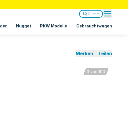
Suche
ger
Nugget
PKW Modelle
Gebrauchtwagen
Merken
Teilen
3
von 100