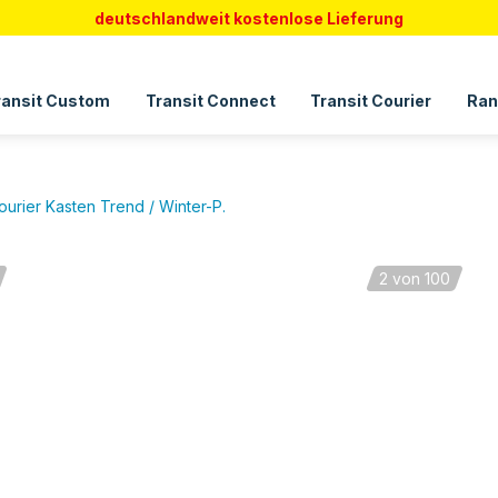
deutschlandweit kostenlose Lieferung
ransit Custom
Transit Connect
Transit Courier
Ran
ourier Kasten Trend / Winter-P.
2
von 100