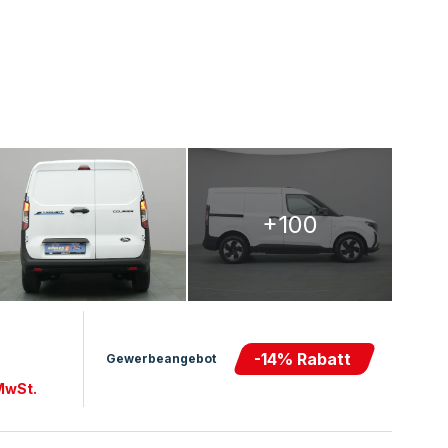
+100
-
14
% Rabatt
Gewerbeangebot
 MwSt.