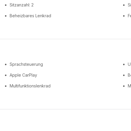
Sitzanzahl: 2
S
Beheizbares Lenkrad
F
Sprachsteuerung
U
Apple CarPlay
B
Multifunktionslenkrad
M