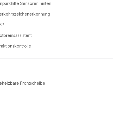
inparkhilfe Sensoren hinten
erkehrszeichenerkennung
SP
otbremsassistent
raktionskontrolle
eheizbare Frontscheibe