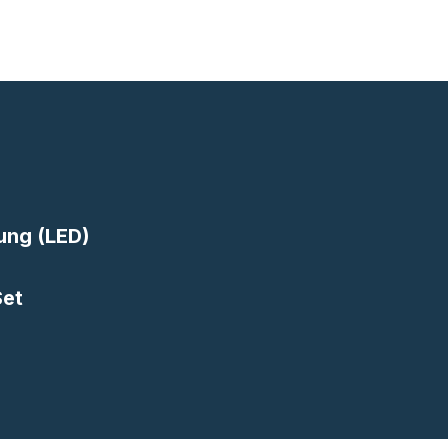
ung (LED)
Set