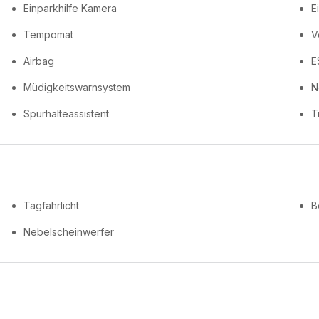
Einparkhilfe Kamera
E
Tempomat
V
Airbag
E
Müdigkeitswarnsystem
N
Spurhalteassistent
T
Tagfahrlicht
B
Nebelscheinwerfer