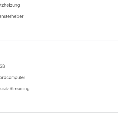
itzheizung
ensterheber
SB
ordcomputer
usik-Streaming