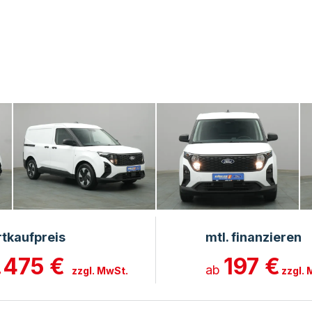
rtkaufpreis
mtl. finanzieren
.475 €
197 €
ab
zzgl. MwSt.
zzgl.