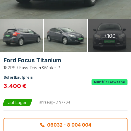
+100
Ford Focus Titanium
182PS / Easy-Driver&Winter-P
Sofortkaufpreis
Nur für Gewerbe
3.400 €
auf Lager
Fahrzeug-ID
97764
06032 - 8 004 004