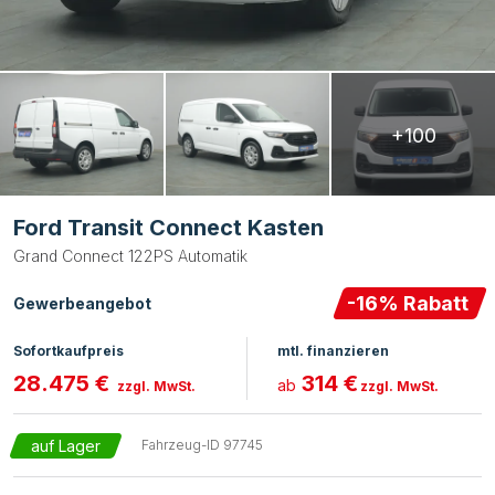
+100
Ford Transit Connect Kasten
Grand Connect 122PS Automatik
-
16
% Rabatt
Gewerbeangebot
Sofortkaufpreis
mtl. finanzieren
28.475 €
314 €
ab
zzgl. MwSt.
zzgl. MwSt.
auf Lager
Fahrzeug-ID
97745