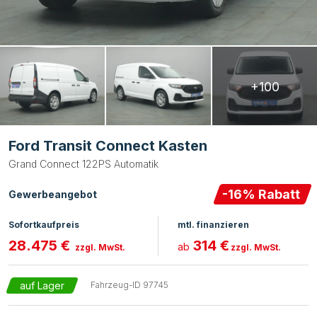
+100
Ford Transit Connect Kasten
Grand Connect 122PS Automatik
-
16
% Rabatt
Gewerbeangebot
Sofortkaufpreis
mtl. finanzieren
28.475 €
314 €
ab
zzgl. MwSt.
zzgl. MwSt.
auf Lager
Fahrzeug-ID
97745