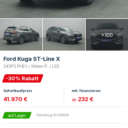
+100
Ford Kuga ST-Line X
243PS PHEV / Winter-P. / LED
-
30
% Rabatt
Sofortkaufpreis
mtl. finanzieren
41.970 €
232 €
ab
auf Lager
Fahrzeug-ID
93699