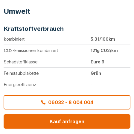
Umwelt
Kraftstoffverbrauch
kombiniert
5.3 l/100km
CO2-Emissionen kombiniert
121g CO2/km
Schadstoffklasse
Euro 6
Feinstaubplakette
Grün
Energieeffizienz
-
06032 - 8 004 004
Kauf anfragen