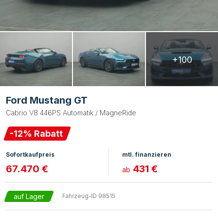
+100
Ford Mustang GT
Cabrio V8 446PS Automatik / MagneRide
-
12
% Rabatt
Sofortkaufpreis
mtl. finanzieren
67.470 €
431 €
ab
auf Lager
Fahrzeug-ID
98515