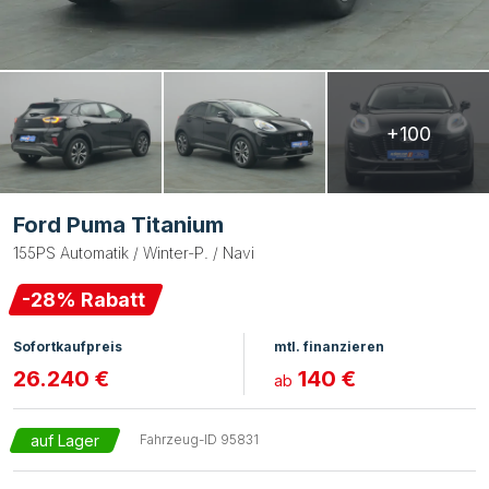
+100
Ford Puma Titanium
155PS Automatik / Winter-P. / Navi
-
28
% Rabatt
Sofortkaufpreis
mtl. finanzieren
26.240 €
140 €
ab
auf Lager
Fahrzeug-ID
95831