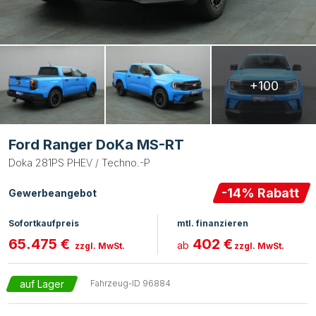
+100
Ford Ranger DoKa MS-RT
Doka 281PS PHEV / Techno.-P
-
14
% Rabatt
Gewerbeangebot
Sofortkaufpreis
mtl. finanzieren
65.475 €
402 €
ab
zzgl. MwSt.
zzgl. MwSt.
auf Lager
Fahrzeug-ID
96884