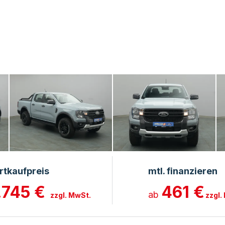
rtkaufpreis
mtl. finanzieren
.745 €
461 €
ab
zzgl. MwSt.
zzgl.