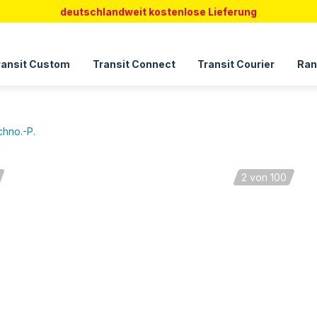
deutschlandweit kostenlose Lieferung
ransit Custom
Transit Connect
Transit Courier
Ran
hno.-P.
2
von 100