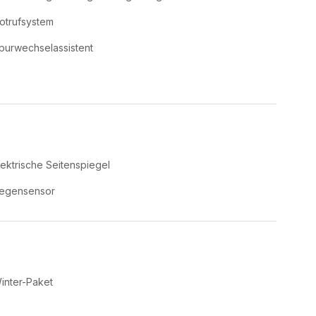
otrufsystem
purwechselassistent
lektrische Seitenspiegel
egensensor
inter-Paket