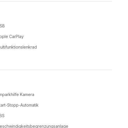
SB
pple CarPlay
ultifunktionslenkrad
inparkhilfe Kamera
tart-Stopp-Automatik
BS
eschwindigkeitsbegrenzungsanlage