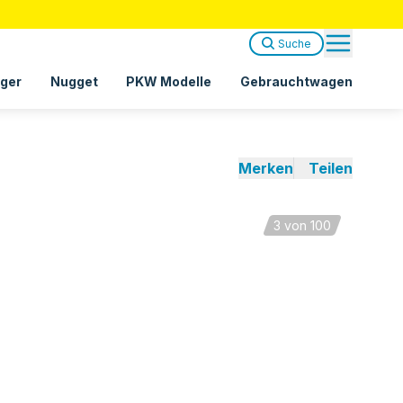
Suche
ger
Nugget
PKW Modelle
Gebrauchtwagen
Merken
Teilen
3
von 100