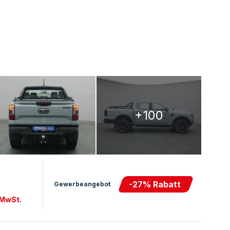
+100
-
27
% Rabatt
Gewerbeangebot
 MwSt.