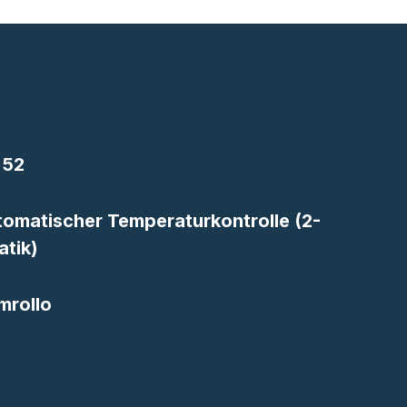
 52
tomatischer Temperaturkontrolle (2-
tik)
mrollo