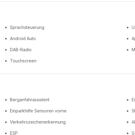
Sprachsteuerung
U
Android Auto
A
DAB-Radio
M
Touchscreen
Berganfahrassistent
E
Einparkhilfe Sensoren vorne
S
Verkehrszeichenerkennung
A
ESP
G