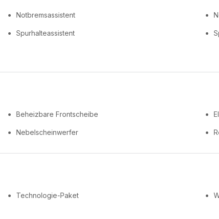
Notbremsassistent
N
Spurhalteassistent
S
Beheizbare Frontscheibe
E
Nebelscheinwerfer
R
Technologie-Paket
W