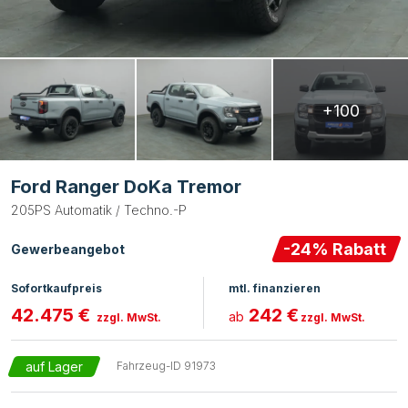
+100
Ford Ranger DoKa Tremor
205PS Automatik / Techno.-P
-
24
% Rabatt
Gewerbeangebot
Sofortkaufpreis
mtl. finanzieren
42.475 €
242 €
ab
zzgl. MwSt.
zzgl. MwSt.
auf Lager
Fahrzeug-ID
91973