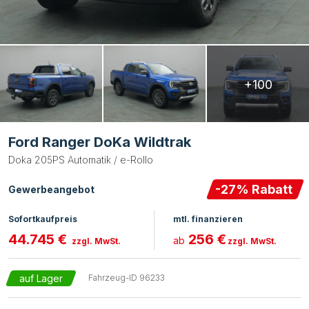
+100
Ford Ranger DoKa Wildtrak
Doka 205PS Automatik / e-Rollo
-
27
% Rabatt
Gewerbeangebot
Sofortkaufpreis
mtl. finanzieren
44.745 €
256 €
ab
zzgl. MwSt.
zzgl. MwSt.
auf Lager
Fahrzeug-ID
96233