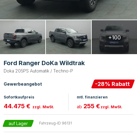
+100
Ford Ranger DoKa Wildtrak
Doka 205PS Automatik / Techno-P
-
28
% Rabatt
Gewerbeangebot
Sofortkaufpreis
mtl. finanzieren
44.475 €
255 €
ab
zzgl. MwSt.
zzgl. MwSt.
auf Lager
Fahrzeug-ID
96131