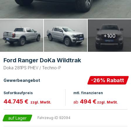
+100
Ford Ranger DoKa Wildtrak
Doka 281PS PHEV / Techno-P
-
26
% Rabatt
Gewerbeangebot
Sofortkaufpreis
mtl. finanzieren
44.745 €
494 €
ab
zzgl. MwSt.
zzgl. MwSt.
auf Lager
Fahrzeug-ID
92094