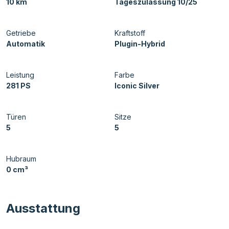
10 km
Tageszulassung 10/25
Getriebe
Kraftstoff
Automatik
Plugin-Hybrid
Leistung
Farbe
281 PS
Iconic Silver
Türen
Sitze
5
5
Hubraum
0 cm³
Ausstattung