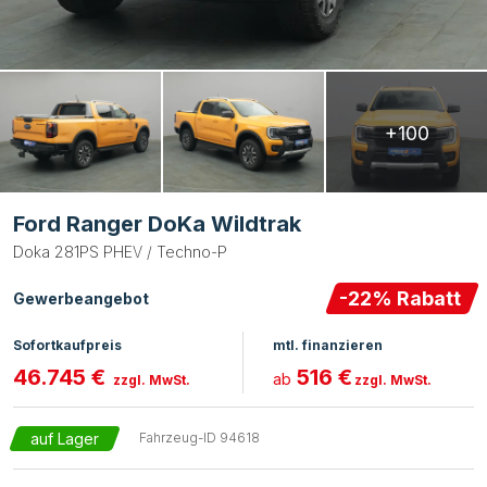
+100
Ford Ranger DoKa Wildtrak
Doka 281PS PHEV / Techno-P
-
22
% Rabatt
Gewerbeangebot
Sofortkaufpreis
mtl. finanzieren
46.745 €
516 €
ab
zzgl. MwSt.
zzgl. MwSt.
auf Lager
Fahrzeug-ID
94618