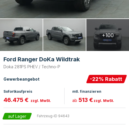
+100
Ford Ranger DoKa Wildtrak
Doka 281PS PHEV / Techno-P
-
22
% Rabatt
Gewerbeangebot
Sofortkaufpreis
mtl. finanzieren
46.475 €
513 €
ab
zzgl. MwSt.
zzgl. MwSt.
auf Lager
Fahrzeug-ID
94643