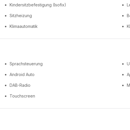
Kindersitzbefestigung (Isofix)
L
Sitzheizung
B
Klimaautomatik
K
Sprachsteuerung
U
Android Auto
A
DAB-Radio
M
Touchscreen