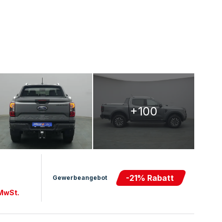
+100
-
21
% Rabatt
Gewerbeangebot
 MwSt.