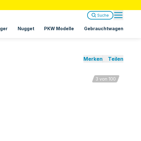
Suche
ger
Nugget
PKW Modelle
Gebrauchtwagen
Merken
Teilen
3
von 100