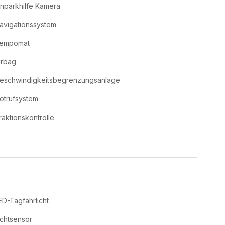
inparkhilfe Kamera
avigationssystem
empomat
irbag
eschwindigkeitsbegrenzungsanlage
otrufsystem
raktionskontrolle
ED-Tagfahrlicht
ichtsensor