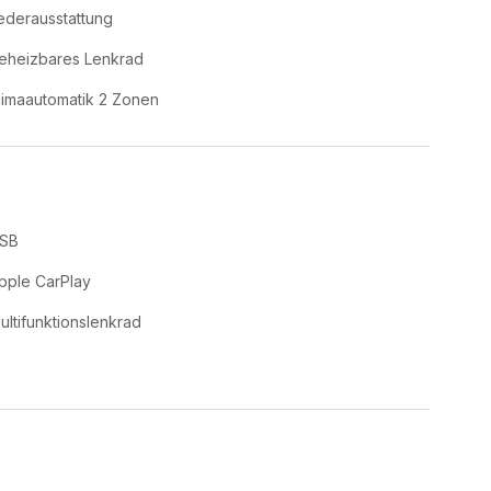
ederausstattung
eheizbares Lenkrad
limaautomatik 2 Zonen
SB
pple CarPlay
ultifunktionslenkrad