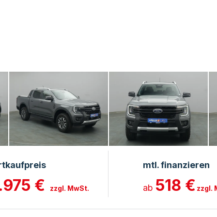
rtkaufpreis
mtl. finanzieren
.975 €
518 €
ab
zzgl. MwSt.
zzgl.