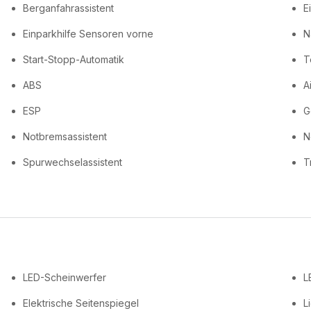
Berganfahrassistent
E
Einparkhilfe Sensoren vorne
N
Start-Stopp-Automatik
T
ABS
A
ESP
G
Notbremsassistent
N
Spurwechselassistent
T
LED-Scheinwerfer
L
Elektrische Seitenspiegel
L