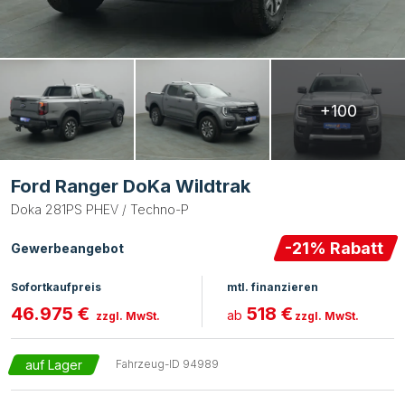
+100
Ford Ranger DoKa Wildtrak
Doka 281PS PHEV / Techno-P
-
21
% Rabatt
Gewerbeangebot
Sofortkaufpreis
mtl. finanzieren
46.975 €
518 €
ab
zzgl. MwSt.
zzgl. MwSt.
auf Lager
Fahrzeug-ID
94989