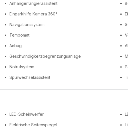
Anhängerrangierassistent
B
Einparkhilfe Kamera 360°
E
Navigationssystem
S
Tempomat
V
Airbag
A
Geschwindigkeitsbegrenzungsanlage
M
Notrufsystem
Pa
Spurwechselassistent
T
LED-Scheinwerfer
L
Elektrische Seitenspiegel
L