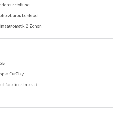
ederausstattung
eheizbares Lenkrad
limaautomatik 2 Zonen
SB
pple CarPlay
ultifunktionslenkrad