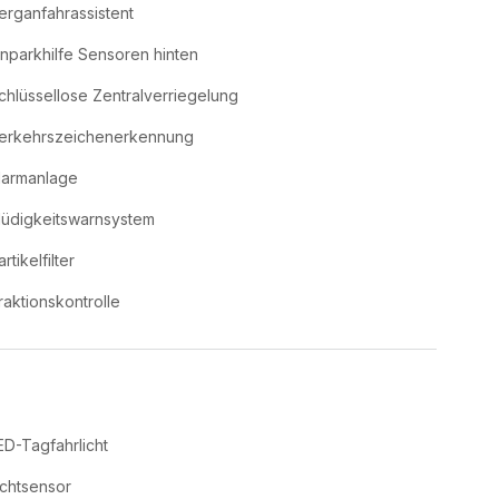
erganfahrassistent
inparkhilfe Sensoren hinten
chlüssellose Zentralverriegelung
erkehrszeichenerkennung
larmanlage
üdigkeitswarnsystem
rtikelfilter
raktionskontrolle
ED-Tagfahrlicht
ichtsensor