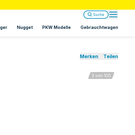
Suche
ger
Nugget
PKW Modelle
Gebrauchtwagen
Merken
Teilen
3
von 100