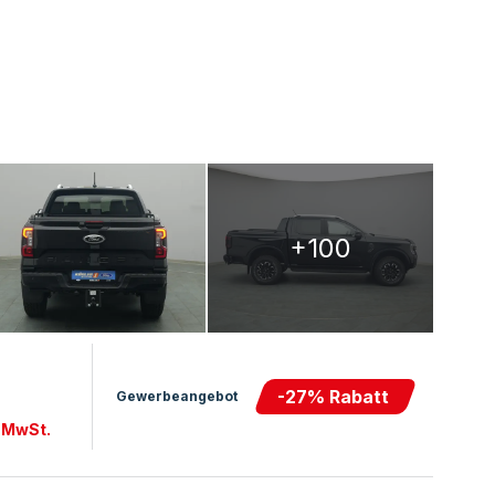
+100
-
27
% Rabatt
Gewerbeangebot
. MwSt.