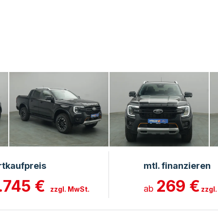
rtkaufpreis
mtl. finanzieren
.745 €
269 €
ab
zzgl. MwSt.
zzgl