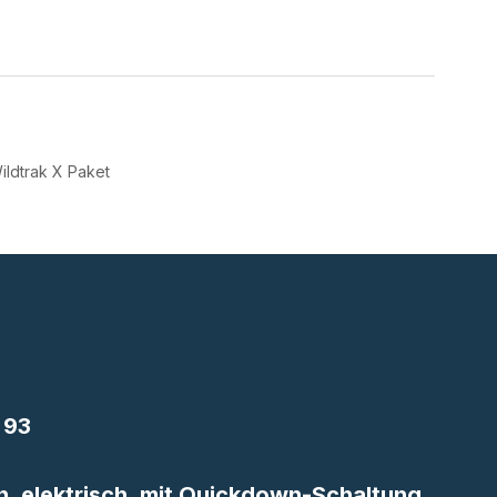
ildtrak X Paket
 93
n, elektrisch, mit Quickdown-Schaltung