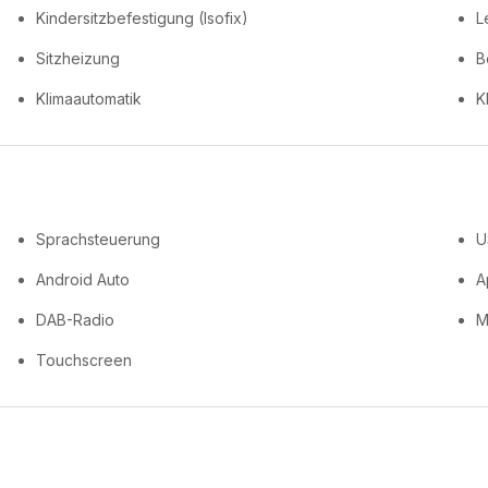
Kindersitzbefestigung (Isofix)
L
Sitzheizung
B
Klimaautomatik
K
Sprachsteuerung
U
Android Auto
A
DAB-Radio
M
Touchscreen