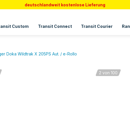
deutschlandweit kostenlose Lieferung
ransit Custom
Transit Connect
Transit Courier
Ran
er Doka Wildtrak X 205PS Aut. / e-Rollo
2
von 100