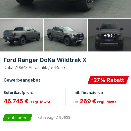
+100
Ford Ranger DoKa Wildtrak X
Doka 205PS Automatik / e-Rollo
-
27
% Rabatt
Gewerbeangebot
Sofortkaufpreis
mtl. finanzieren
46.745 €
269 €
ab
zzgl. MwSt.
zzgl. MwSt.
auf Lager
Fahrzeug-ID
96633