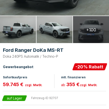
+100
Ford Ranger DoKa MS-RT
Doka 240PS Automatik / Techno-P
-
20
% Rabatt
Gewerbeangebot
Sofortkaufpreis
mtl. finanzieren
59.745 €
355 €
ab
zzgl. MwSt.
zzgl. MwSt.
auf Lager
Fahrzeug-ID
92707