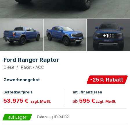
+100
Ford Ranger Raptor
Diesel / -Paket / ACC
-
25
% Rabatt
Gewerbeangebot
Sofortkaufpreis
mtl. finanzieren
53.975 €
595 €
ab
zzgl. MwSt.
zzgl. MwSt.
auf Lager
Fahrzeug-ID
94132