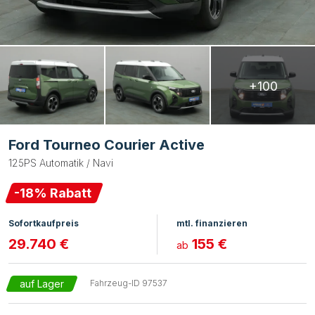
+100
Ford Tourneo Courier Active
125PS Automatik / Navi
-
18
% Rabatt
Sofortkaufpreis
mtl. finanzieren
29.740 €
155 €
ab
auf Lager
Fahrzeug-ID
97537