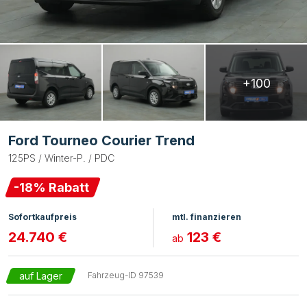
+100
Ford Tourneo Courier Trend
125PS / Winter-P. / PDC
-
18
% Rabatt
Sofortkaufpreis
mtl. finanzieren
24.740 €
123 €
ab
auf Lager
Fahrzeug-ID
97539