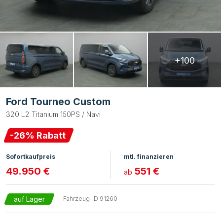
+100
Ford Tourneo Custom
320 L2 Titanium 150PS / Navi
-
26
% Rabatt
Sofortkaufpreis
mtl. finanzieren
49.950 €
551 €
ab
auf Lager
Fahrzeug-ID
91260