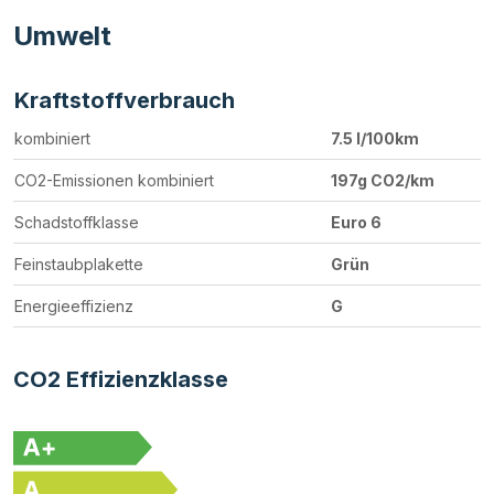
Umwelt
Kraftstoffverbrauch
kombiniert
7.5 l/100km
CO2-Emissionen kombiniert
197g CO2/km
Schadstoffklasse
Euro 6
Feinstaubplakette
Grün
Energieeffizienz
G
CO2 Effizienzklasse