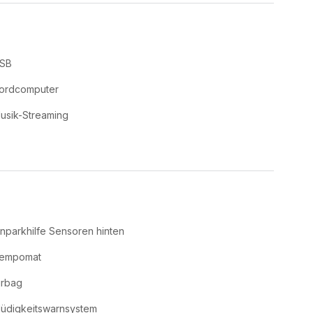
SB
ordcomputer
usik-Streaming
inparkhilfe Sensoren hinten
empomat
irbag
üdigkeitswarnsystem