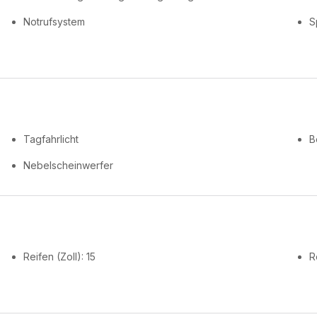
Notrufsystem
S
Tagfahrlicht
B
Nebelscheinwerfer
Reifen (Zoll): 15
R