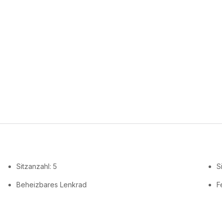
Sitzanzahl: 5
S
Beheizbares Lenkrad
F