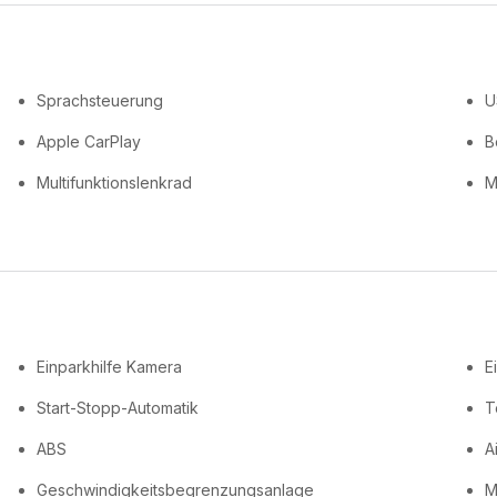
Sprachsteuerung
U
Apple CarPlay
B
Multifunktionslenkrad
M
Einparkhilfe Kamera
E
Start-Stopp-Automatik
T
ABS
A
Geschwindigkeitsbegrenzungsanlage
M