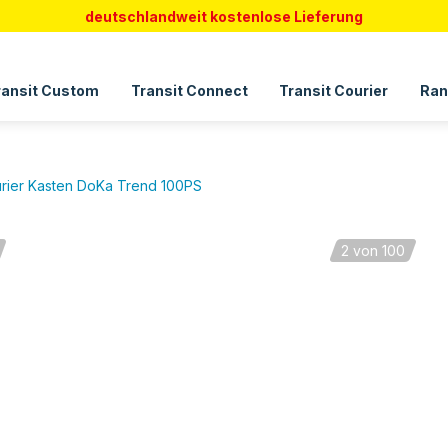
deutschlandweit kostenlose Lieferung
ransit Custom
Transit Connect
Transit Courier
Ran
urier Kasten DoKa Trend 100PS
2
von 100