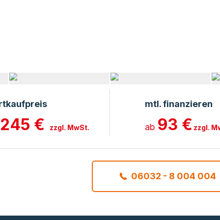
rtkaufpreis
mtl. finanzieren
.245 €
93 €
ab
zzgl. MwSt.
zzgl. M
06032 - 8 004 004