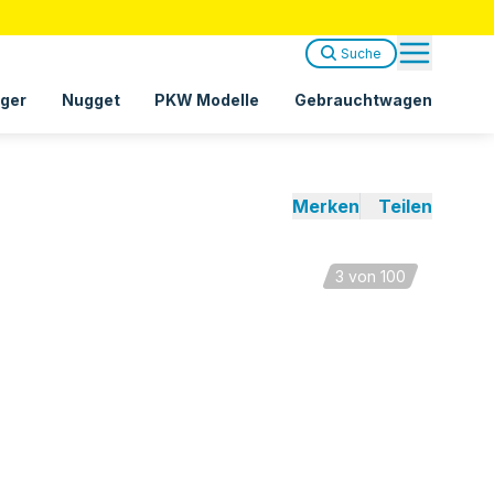
Suche
ger
Nugget
PKW Modelle
Gebrauchtwagen
Merken
Teilen
3
von 100