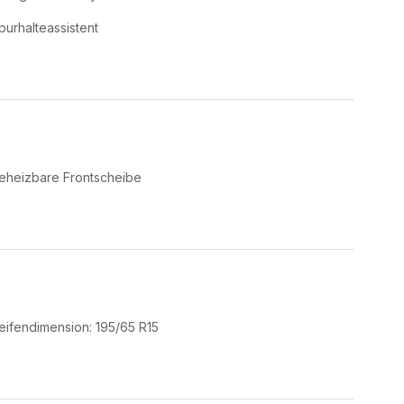
purhalteassistent
eheizbare Frontscheibe
eifendimension: 195/65 R15