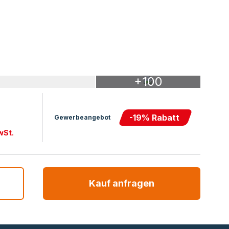
+100
-
19
% Rabatt
Gewerbeangebot
wSt.
Kauf anfragen