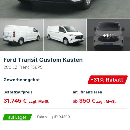
+100
Ford Transit Custom Kasten
280 L2 Trend 136PS
-
31
% Rabatt
Gewerbeangebot
Sofortkaufpreis
mtl. finanzieren
31.745 €
350 €
ab
zzgl. MwSt.
zzgl. MwSt.
auf Lager
Fahrzeug-ID
94390