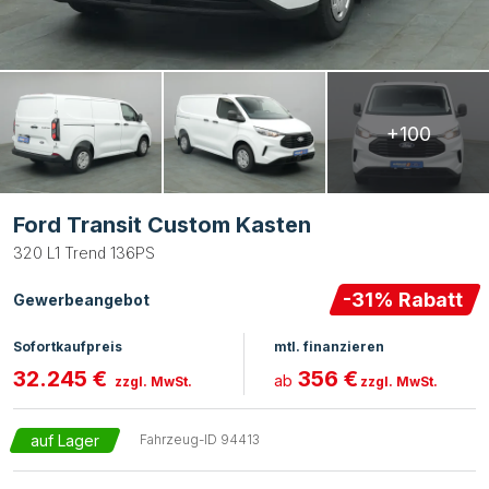
+100
Ford Transit Custom Kasten
320 L1 Trend 136PS
-
31
% Rabatt
Gewerbeangebot
Sofortkaufpreis
mtl. finanzieren
32.245 €
356 €
ab
zzgl. MwSt.
zzgl. MwSt.
auf Lager
Fahrzeug-ID
94413