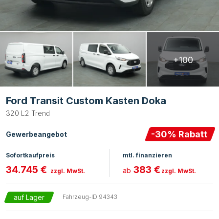
+100
Ford Transit Custom Kasten Doka
320 L2 Trend
-
30
% Rabatt
Gewerbeangebot
Sofortkaufpreis
mtl. finanzieren
34.745 €
383 €
ab
zzgl. MwSt.
zzgl. MwSt.
auf Lager
Fahrzeug-ID
94343