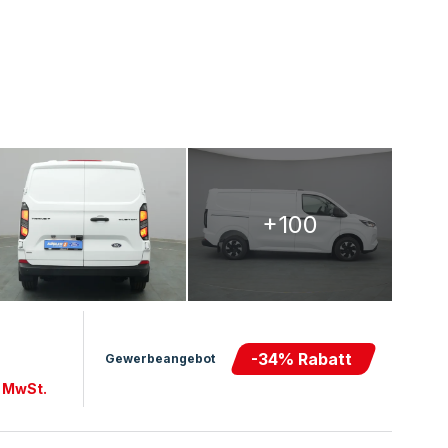
+100
-
34
% Rabatt
Gewerbeangebot
. MwSt.