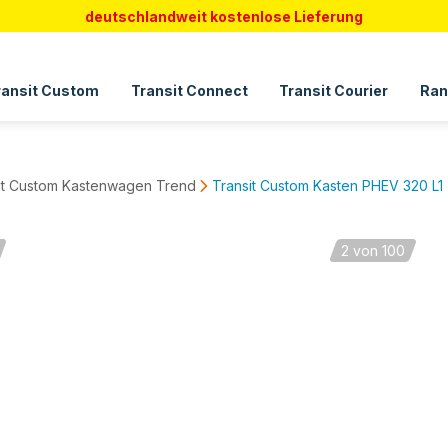
deutschlandweit kostenlose Lieferung
ransit Custom
Transit Connect
Transit Courier
Ran
it Custom Kastenwagen Trend
Transit Custom Kasten PHEV 320 L1
2
von 100