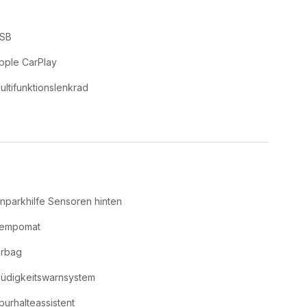
SB
pple CarPlay
ultifunktionslenkrad
inparkhilfe Sensoren hinten
empomat
irbag
üdigkeitswarnsystem
purhalteassistent