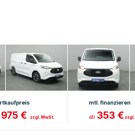
rtkaufpreis
mtl. finanzieren
.975 €
353 €
ab
zzgl. MwSt.
zzgl