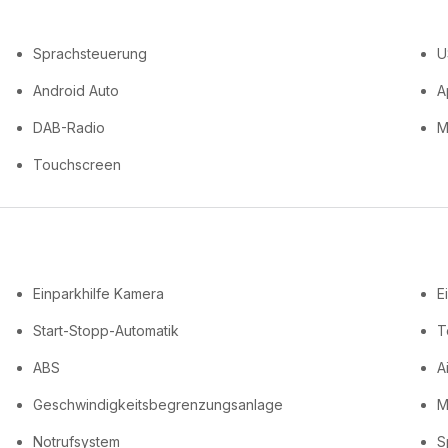
Sprachsteuerung
U
Android Auto
A
DAB-Radio
M
Touchscreen
Einparkhilfe Kamera
E
Start-Stopp-Automatik
T
ABS
A
Geschwindigkeitsbegrenzungsanlage
M
Notrufsystem
S