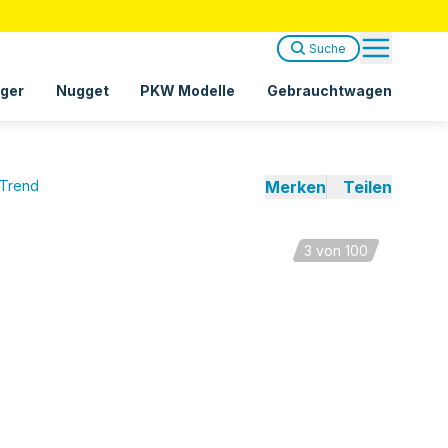
Suche
ger
Nugget
PKW Modelle
Gebrauchtwagen
 Trend
Merken
Teilen
3
von 100