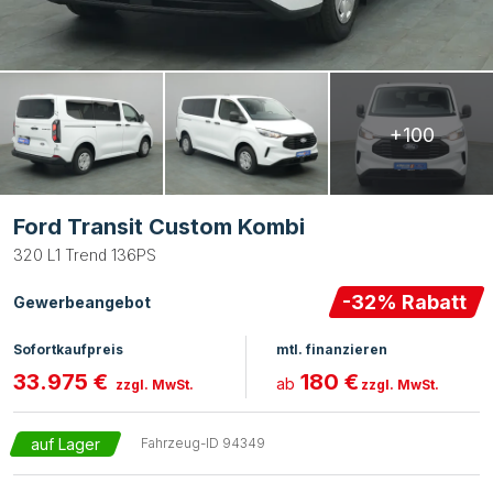
+100
Ford Transit Custom Kombi
320 L1 Trend 136PS
-
32
% Rabatt
Gewerbeangebot
Sofortkaufpreis
mtl. finanzieren
33.975 €
180 €
ab
zzgl. MwSt.
zzgl. MwSt.
auf Lager
Fahrzeug-ID
94349