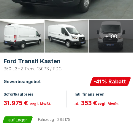
+100
Ford Transit Kasten
350 L3H2 Trend 130PS / PDC
-
41
% Rabatt
Gewerbeangebot
Sofortkaufpreis
mtl. finanzieren
31.975 €
353 €
ab
zzgl. MwSt.
zzgl. MwSt.
auf Lager
Fahrzeug-ID
95175