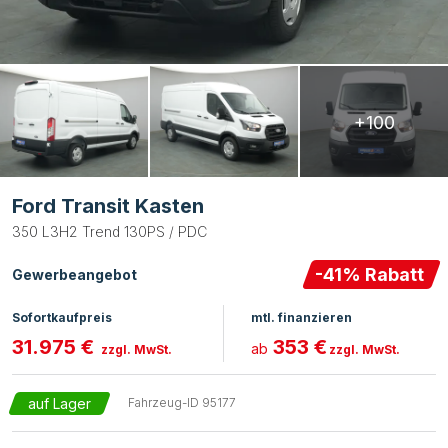
+100
Ford Transit Kasten
350 L3H2 Trend 130PS / PDC
-
41
% Rabatt
Gewerbeangebot
Sofortkaufpreis
mtl. finanzieren
31.975 €
353 €
ab
zzgl. MwSt.
zzgl. MwSt.
auf Lager
Fahrzeug-ID
95177