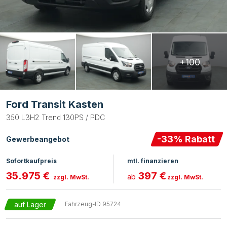
+100
Ford Transit Kasten
350 L3H2 Trend 130PS / PDC
-
33
% Rabatt
Gewerbeangebot
Sofortkaufpreis
mtl. finanzieren
35.975 €
397 €
ab
zzgl. MwSt.
zzgl. MwSt.
auf Lager
Fahrzeug-ID
95724