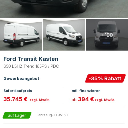
+100
Ford Transit Kasten
350 L3H2 Trend 165PS / PDC
-
35
% Rabatt
Gewerbeangebot
Sofortkaufpreis
mtl. finanzieren
35.745 €
394 €
ab
zzgl. MwSt.
zzgl. MwSt.
auf Lager
Fahrzeug-ID
95163