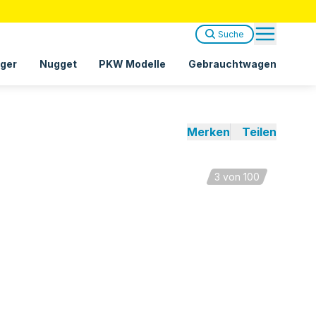
Suche
ger
Nugget
PKW Modelle
Gebrauchtwagen
Merken
Teilen
3
von 100