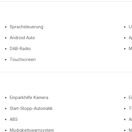
Sprachsteuerung
U
Android Auto
A
DAB-Radio
M
Touchscreen
Einparkhilfe Kamera
E
Start-Stopp-Automatik
T
ABS
A
Müdigkeitswarnsystem
N