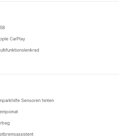
SB
pple CarPlay
ultifunktionslenkrad
inparkhilfe Sensoren hinten
empomat
irbag
otbremsassistent