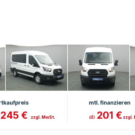
rtkaufpreis
mtl. finanzieren
.245 €
201 €
ab
zzgl. MwSt.
zzgl.