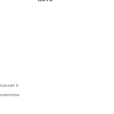
itzanzahl: 9
ensterheber