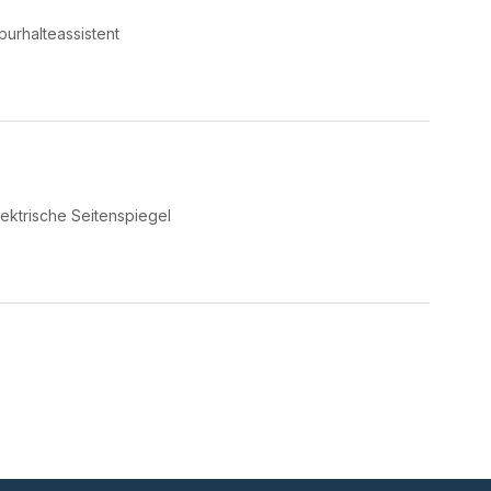
purhalteassistent
lektrische Seitenspiegel