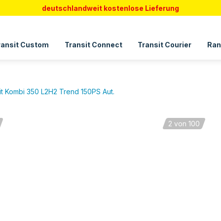
deutschlandweit kostenlose Lieferung
ransit Custom
Transit Connect
Transit Courier
Ran
it Kombi 350 L2H2 Trend 150PS Aut.
2
von 100