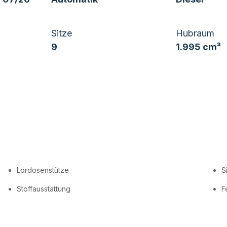
Sitze
Hubraum
9
1.995 cm³
Lordosenstütze
S
Stoffausstattung
F