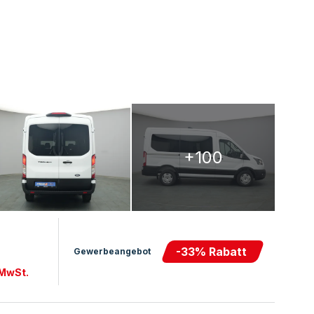
+100
-
33
% Rabatt
Gewerbeangebot
 MwSt.