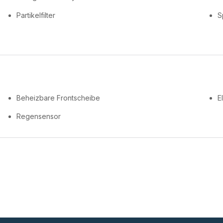
Partikelfilter
S
Beheizbare Frontscheibe
E
Regensensor