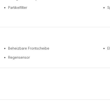
Partikelfilter
S
Beheizbare Frontscheibe
E
Regensensor