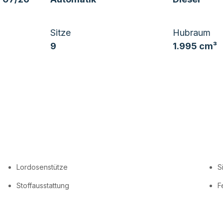
Sitze
Hubraum
9
1.995 cm³
Lordosenstütze
S
Stoffausstattung
F