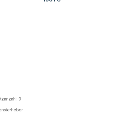
itzanzahl: 9
ensterheber