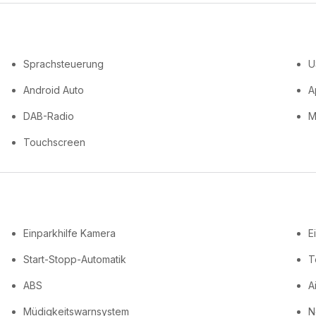
Sprachsteuerung
U
Android Auto
A
DAB-Radio
M
Touchscreen
Einparkhilfe Kamera
E
Start-Stopp-Automatik
T
ABS
A
Müdigkeitswarnsystem
N