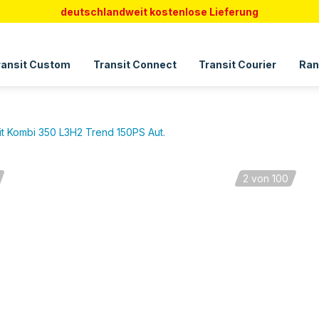
deutschlandweit kostenlose Lieferung
ransit Custom
Transit Connect
Transit Courier
Ran
it Kombi 350 L3H2 Trend 150PS Aut.
2
von 100