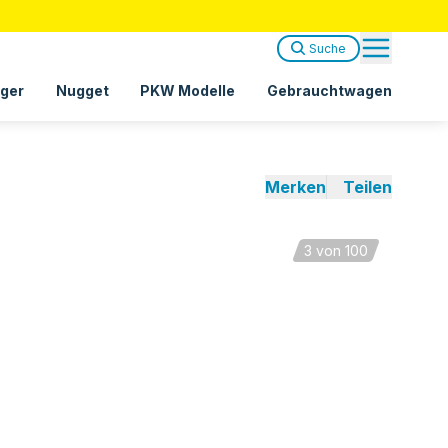
Suche
ger
Nugget
PKW Modelle
Gebrauchtwagen
Merken
Teilen
3
von 100