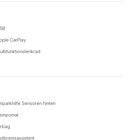
SB
pple CarPlay
ultifunktionslenkrad
inparkhilfe Sensoren hinten
empomat
irbag
otbremsassistent