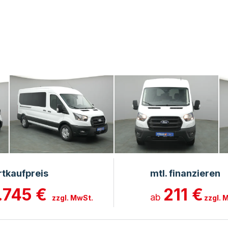
rtkaufpreis
mtl. finanzieren
.745 €
211 €
ab
zzgl. MwSt.
zzgl. 