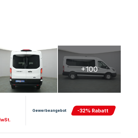
+100
-
32
% Rabatt
Gewerbeangebot
MwSt.