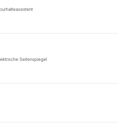
purhalteassistent
lektrische Seitenspiegel