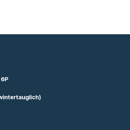
 6P
wintertauglich)