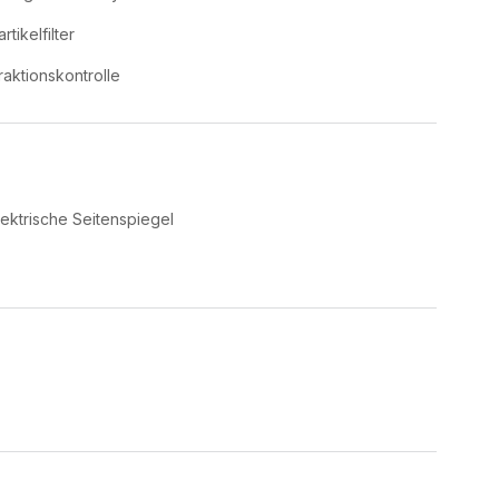
rtikelfilter
raktionskontrolle
lektrische Seitenspiegel