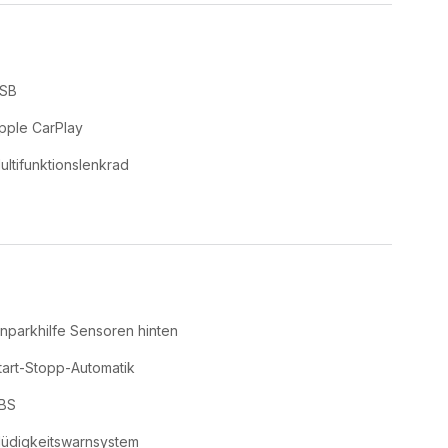
SB
pple CarPlay
ultifunktionslenkrad
inparkhilfe Sensoren hinten
tart-Stopp-Automatik
BS
üdigkeitswarnsystem