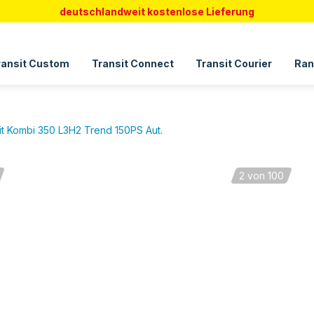
deutschlandweit kostenlose Lieferung
ransit Custom
Transit Connect
Transit Courier
Ran
it Kombi 350 L3H2 Trend 150PS Aut.
2
von 100