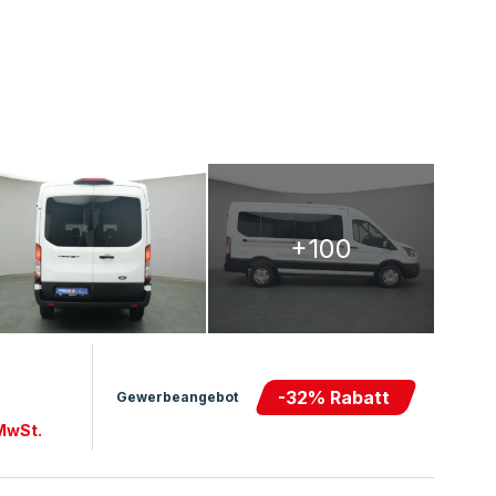
+100
-
32
% Rabatt
Gewerbeangebot
 MwSt.