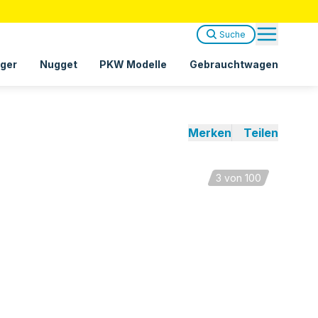
Suche
ger
Nugget
PKW Modelle
Gebrauchtwagen
Merken
Teilen
3
von 100