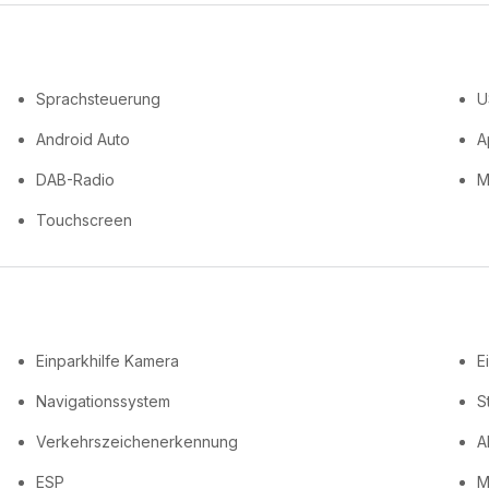
Sprachsteuerung
U
Android Auto
A
DAB-Radio
M
Touchscreen
Einparkhilfe Kamera
E
Navigationssystem
S
Verkehrszeichenerkennung
A
ESP
M