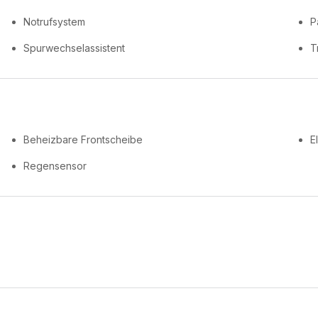
Notrufsystem
Pa
Spurwechselassistent
T
Beheizbare Frontscheibe
E
Regensensor