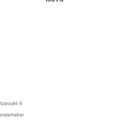
itzanzahl: 9
ensterheber