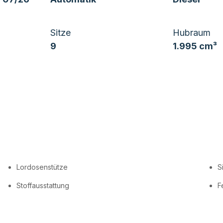
Sitze
Hubraum
9
1.995 cm³
Lordosenstütze
S
Stoffausstattung
F