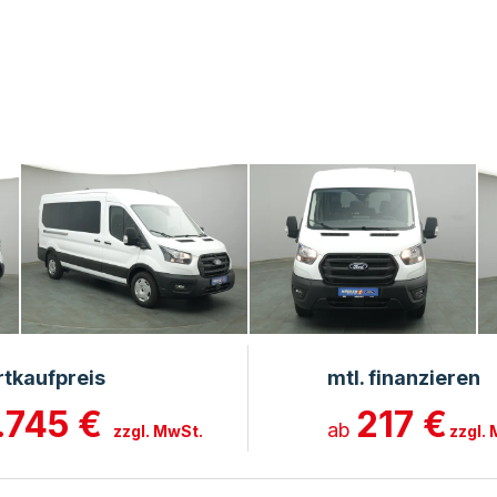
rtkaufpreis
mtl. finanzieren
.745 €
217 €
ab
zzgl. MwSt.
zzgl.