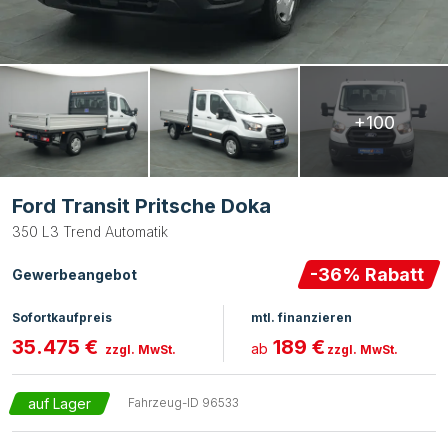
+100
Ford Transit Pritsche Doka
350 L3 Trend Automatik
-
36
% Rabatt
Gewerbeangebot
Sofortkaufpreis
mtl. finanzieren
35.475 €
189 €
ab
zzgl. MwSt.
zzgl. MwSt.
auf Lager
Fahrzeug-ID
96533