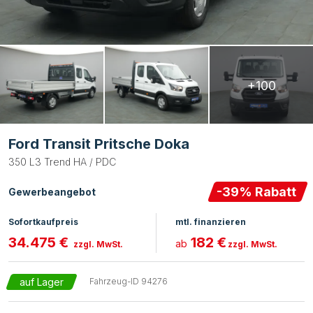
+100
Ford Transit Pritsche Doka
350 L3 Trend HA / PDC
-
39
% Rabatt
Gewerbeangebot
Sofortkaufpreis
mtl. finanzieren
34.475 €
182 €
ab
zzgl. MwSt.
zzgl. MwSt.
auf Lager
Fahrzeug-ID
94276