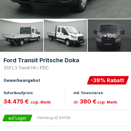
+100
Ford Transit Pritsche Doka
350 L3 Trend HA / PDC
-
39
% Rabatt
Gewerbeangebot
Sofortkaufpreis
mtl. finanzieren
34.475 €
380 €
ab
zzgl. MwSt.
zzgl. MwSt.
auf Lager
Fahrzeug-ID
94709