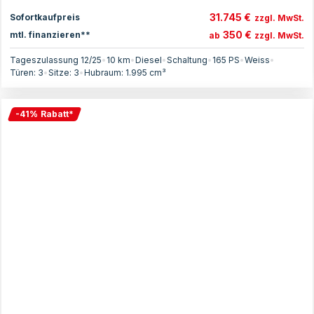
31.745 €
Sofortkaufpreis
zzgl. MwSt.
350 €
mtl. finanzieren**
ab
zzgl. MwSt.
Tageszulassung 12/25
•
10 km
•
Diesel
•
Schaltung
•
165
PS
•
Weiss
•
Türen:
3
•
Sitze:
3
•
Hubraum:
1.995
cm³
-
41
%
Rabatt
*