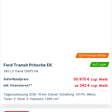
100
Premium Bilder
Ford Transit Pritsche EK
auf Lager
350 L3 Trend 130PS HA
30.975 €
Sofortkaufpreis
zzgl. MwSt.
342 €
mtl. finanzieren**
ab
zzgl. MwSt.
Tageszulassung 12/25
•
10 km
•
Diesel
•
Schaltung
•
131
PS
•
Weiss
•
Türen:
3
•
Sitze:
3
•
Hubraum:
1.995
cm³