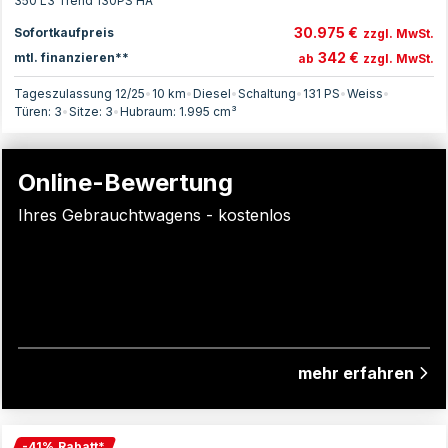
350 L3 Trend 130PS HA
30.975 €
Sofortkaufpreis
zzgl. MwSt.
342 €
mtl. finanzieren**
ab
zzgl. MwSt.
Tageszulassung 12/25
•
10 km
•
Diesel
•
Schaltung
•
131
PS
•
Weiss
•
Türen:
3
•
Sitze:
3
•
Hubraum:
1.995
cm³
Online-Bewertung
Ihres Gebrauchtwagens - kostenlos
mehr erfahren
-
41
%
Rabatt
*