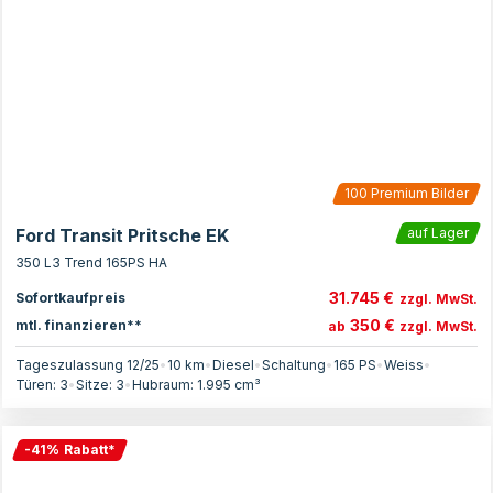
100
Premium Bilder
Ford Transit Pritsche EK
auf Lager
350 L3 Trend 165PS HA
31.745 €
Sofortkaufpreis
zzgl. MwSt.
350 €
mtl. finanzieren**
ab
zzgl. MwSt.
Tageszulassung 12/25
•
10 km
•
Diesel
•
Schaltung
•
165
PS
•
Weiss
•
Türen:
3
•
Sitze:
3
•
Hubraum:
1.995
cm³
-
41
%
Rabatt
*