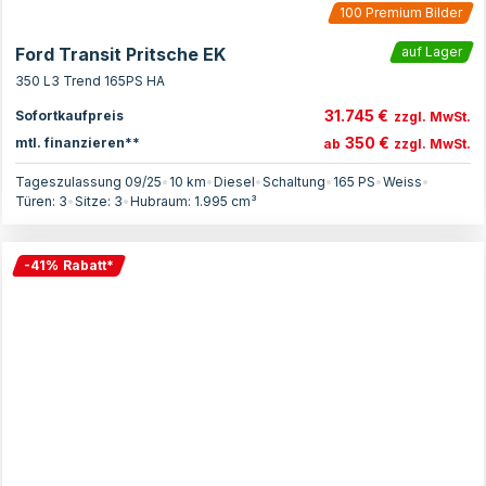
100
Premium Bilder
Ford Transit Pritsche EK
auf Lager
350 L3 Trend 165PS HA
31.745 €
Sofortkaufpreis
zzgl. MwSt.
350 €
mtl. finanzieren**
ab
zzgl. MwSt.
Tageszulassung 09/25
•
10 km
•
Diesel
•
Schaltung
•
165
PS
•
Weiss
•
Türen:
3
•
Sitze:
3
•
Hubraum:
1.995
cm³
-
41
%
Rabatt
*