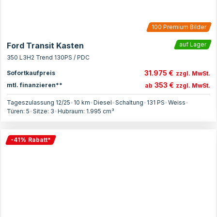
100
Premium Bilder
Ford Transit Kasten
auf Lager
350 L3H2 Trend 130PS / PDC
31.975 €
Sofortkaufpreis
zzgl. MwSt.
353 €
mtl. finanzieren**
ab
zzgl. MwSt.
Tageszulassung 12/25
•
10 km
•
Diesel
•
Schaltung
•
131
PS
•
Weiss
•
Türen:
5
•
Sitze:
3
•
Hubraum:
1.995
cm³
-
41
%
Rabatt
*