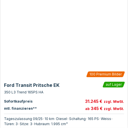
100
Premium Bilder
Ford Transit Pritsche EK
auf Lager
350 L3 Trend 165PS HA
31.245 €
Sofortkaufpreis
zzgl. MwSt.
345 €
mtl. finanzieren**
ab
zzgl. MwSt.
Tageszulassung 09/25
•
10 km
•
Diesel
•
Schaltung
•
165
PS
•
Weiss
•
Türen:
3
•
Sitze:
3
•
Hubraum:
1.995
cm³