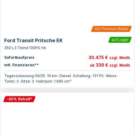
100
Premium Bilder
Ford Transit Pritsche EK
auf Lager
350 L3 Trend 130PS HA
30.475 €
Sofortkaufpreis
zzgl. MwSt.
336 €
mtl. finanzieren**
ab
zzgl. MwSt.
Tageszulassung 09/25
•
10 km
•
Diesel
•
Schaltung
•
131
PS
•
Weiss
•
Türen:
3
•
Sitze:
3
•
Hubraum:
1.995
cm³
-
42
%
Rabatt
*