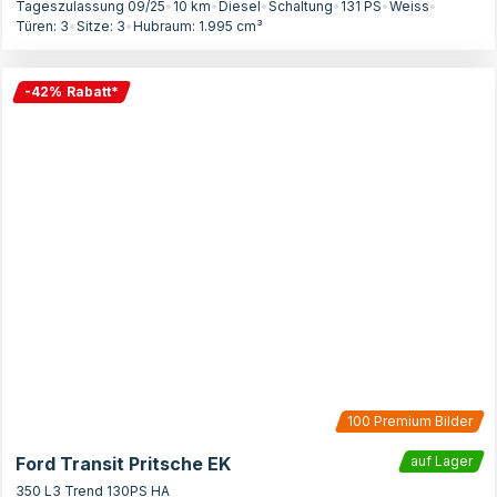
Tageszulassung 09/25
•
10 km
•
Diesel
•
Schaltung
•
131
PS
•
Weiss
•
Türen:
3
•
Sitze:
3
•
Hubraum:
1.995
cm³
-
42
%
Rabatt
*
100
Premium Bilder
Ford Transit Pritsche EK
auf Lager
350 L3 Trend 130PS HA