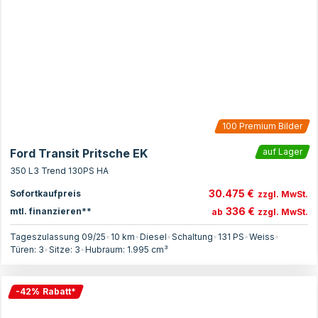
100
Premium Bilder
Ford Transit Pritsche EK
auf Lager
350 L3 Trend 130PS HA
30.475 €
Sofortkaufpreis
zzgl. MwSt.
336 €
mtl. finanzieren**
ab
zzgl. MwSt.
Tageszulassung 09/25
•
10 km
•
Diesel
•
Schaltung
•
131
PS
•
Weiss
•
Türen:
3
•
Sitze:
3
•
Hubraum:
1.995
cm³
-
42
%
Rabatt
*