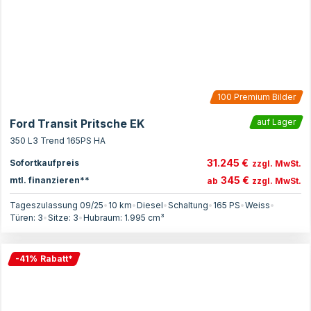
100
Premium Bilder
Ford Transit Pritsche EK
auf Lager
350 L3 Trend 165PS HA
31.245 €
Sofortkaufpreis
zzgl. MwSt.
345 €
mtl. finanzieren**
ab
zzgl. MwSt.
Tageszulassung 09/25
•
10 km
•
Diesel
•
Schaltung
•
165
PS
•
Weiss
•
Türen:
3
•
Sitze:
3
•
Hubraum:
1.995
cm³
-
41
%
Rabatt
*