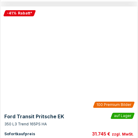
-
41
%
Rabatt
*
100
Premium Bilder
Ford Transit Pritsche EK
auf Lager
350 L3 Trend 165PS HA
31.745 €
Sofortkaufpreis
zzgl. MwSt.