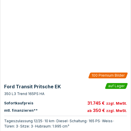
100
Premium Bilder
Ford Transit Pritsche EK
auf Lager
350 L3 Trend 165PS HA
31.745 €
Sofortkaufpreis
zzgl. MwSt.
350 €
mtl. finanzieren**
ab
zzgl. MwSt.
Tageszulassung 12/25
•
10 km
•
Diesel
•
Schaltung
•
165
PS
•
Weiss
•
Türen:
3
•
Sitze:
3
•
Hubraum:
1.995
cm³