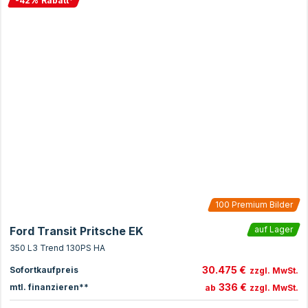
-
42
%
Rabatt
*
100
Premium Bilder
Ford Transit Pritsche EK
auf Lager
350 L3 Trend 130PS HA
30.475 €
Sofortkaufpreis
zzgl. MwSt.
336 €
mtl. finanzieren**
ab
zzgl. MwSt.