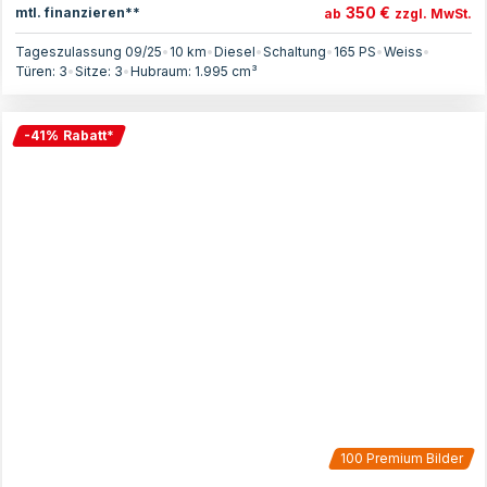
350 €
mtl. finanzieren**
ab
zzgl. MwSt.
Tageszulassung 09/25
•
10 km
•
Diesel
•
Schaltung
•
165
PS
•
Weiss
•
Türen:
3
•
Sitze:
3
•
Hubraum:
1.995
cm³
-
41
%
Rabatt
*
100
Premium Bilder