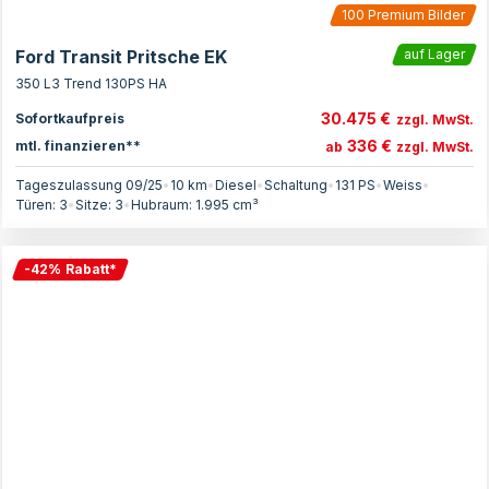
100
Premium Bilder
Ford Transit Pritsche EK
auf Lager
350 L3 Trend 130PS HA
30.475 €
Sofortkaufpreis
zzgl. MwSt.
336 €
mtl. finanzieren**
ab
zzgl. MwSt.
Tageszulassung 09/25
•
10 km
•
Diesel
•
Schaltung
•
131
PS
•
Weiss
•
Türen:
3
•
Sitze:
3
•
Hubraum:
1.995
cm³
-
42
%
Rabatt
*