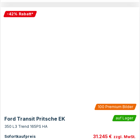
-
42
%
Rabatt
*
100
Premium Bilder
Ford Transit Pritsche EK
auf Lager
350 L3 Trend 165PS HA
31.245 €
Sofortkaufpreis
zzgl. MwSt.