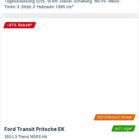
Tageszulassung 12/25
•
10 km
•
Diesel
•
Schaltung
•
165
PS
•
Weiss
•
Türen:
3
•
Sitze:
3
•
Hubraum:
1.995
cm³
-
41
%
Rabatt
*
100
Premium Bilder
Ford Transit Pritsche EK
auf Lager
350 L3 Trend 165PS HA