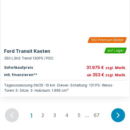
100
Premium Bilder
Ford Transit Kasten
auf Lager
350 L3H2 Trend 130PS / PDC
31.975 €
Sofortkaufpreis
zzgl. MwSt.
353 €
mtl. finanzieren**
ab
zzgl. MwSt.
Tageszulassung 09/25
•
10 km
•
Diesel
•
Schaltung
•
131
PS
•
Weiss
•
Türen:
5
•
Sitze:
3
•
Hubraum:
1.995
cm³
1
2
3
4
5
…
67