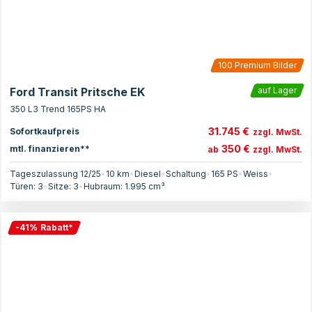
100
Premium Bilder
Ford Transit Pritsche EK
auf Lager
350 L3 Trend 165PS HA
31.745 €
Sofortkaufpreis
zzgl. MwSt.
350 €
mtl. finanzieren**
ab
zzgl. MwSt.
Tageszulassung 12/25
•
10 km
•
Diesel
•
Schaltung
•
165
PS
•
Weiss
•
Türen:
3
•
Sitze:
3
•
Hubraum:
1.995
cm³
-
41
%
Rabatt
*