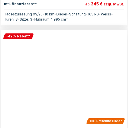
345 €
mtl. finanzieren**
ab
zzgl. MwSt.
Tageszulassung 09/25
•
10 km
•
Diesel
•
Schaltung
•
165
PS
•
Weiss
•
Türen:
3
•
Sitze:
3
•
Hubraum:
1.995
cm³
-
42
%
Rabatt
*
100
Premium Bilder