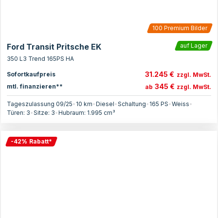
100
Premium Bilder
Ford Transit Pritsche EK
auf Lager
350 L3 Trend 165PS HA
31.245 €
Sofortkaufpreis
zzgl. MwSt.
345 €
mtl. finanzieren**
ab
zzgl. MwSt.
Tageszulassung 09/25
•
10 km
•
Diesel
•
Schaltung
•
165
PS
•
Weiss
•
Türen:
3
•
Sitze:
3
•
Hubraum:
1.995
cm³
-
42
%
Rabatt
*