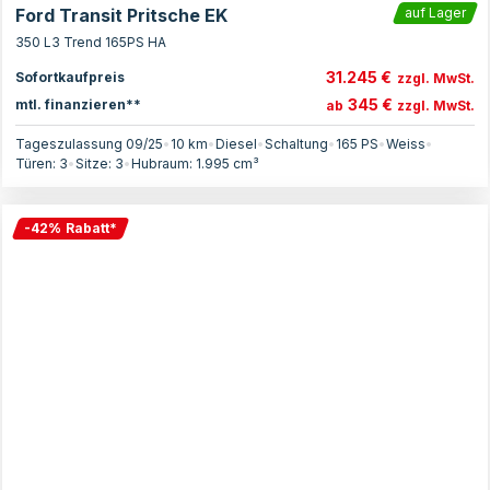
Ford Transit Pritsche EK
auf Lager
350 L3 Trend 165PS HA
31.245 €
Sofortkaufpreis
zzgl. MwSt.
345 €
mtl. finanzieren**
ab
zzgl. MwSt.
Tageszulassung 09/25
•
10 km
•
Diesel
•
Schaltung
•
165
PS
•
Weiss
•
Türen:
3
•
Sitze:
3
•
Hubraum:
1.995
cm³
-
42
%
Rabatt
*