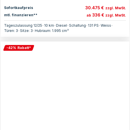
30.475 €
Sofortkaufpreis
zzgl. MwSt.
336 €
mtl. finanzieren**
ab
zzgl. MwSt.
Tageszulassung 12/25
•
10 km
•
Diesel
•
Schaltung
•
131
PS
•
Weiss
•
Türen:
3
•
Sitze:
3
•
Hubraum:
1.995
cm³
-
42
%
Rabatt
*