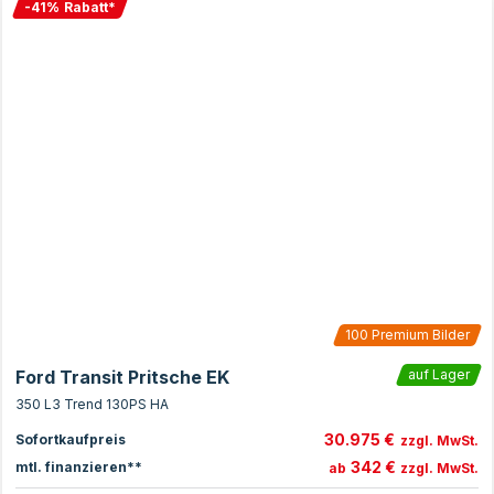
-
41
%
Rabatt
*
100
Premium Bilder
Ford Transit Pritsche EK
auf Lager
350 L3 Trend 130PS HA
30.975 €
Sofortkaufpreis
zzgl. MwSt.
342 €
mtl. finanzieren**
ab
zzgl. MwSt.