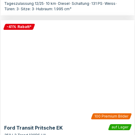
Tageszulassung 12/25
•
10 km
•
Diesel
•
Schaltung
•
131
PS
•
Weiss
•
Türen:
3
•
Sitze:
3
•
Hubraum:
1.995
cm³
-
41
%
Rabatt
*
100
Premium Bilder
Ford Transit Pritsche EK
auf Lager