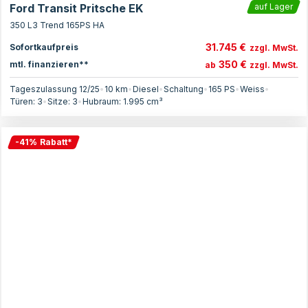
Ford Transit Pritsche EK
auf Lager
350 L3 Trend 165PS HA
31.745 €
Sofortkaufpreis
zzgl. MwSt.
350 €
mtl. finanzieren**
ab
zzgl. MwSt.
Tageszulassung 12/25
•
10 km
•
Diesel
•
Schaltung
•
165
PS
•
Weiss
•
Türen:
3
•
Sitze:
3
•
Hubraum:
1.995
cm³
-
41
%
Rabatt
*