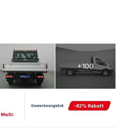
+100
-
42
% Rabatt
Gewerbeangebot
. MwSt.