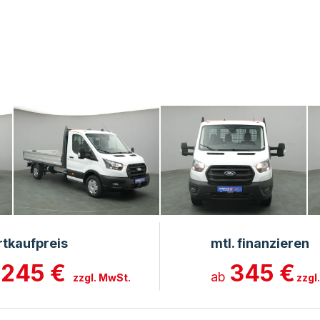
rtkaufpreis
mtl. finanzieren
.245 €
345 €
ab
zzgl. MwSt.
zzgl