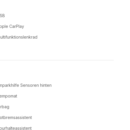
SB
pple CarPlay
ultifunktionslenkrad
inparkhilfe Sensoren hinten
empomat
irbag
otbremsassistent
purhalteassistent