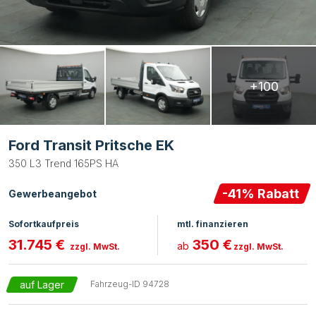
+100
Ford Transit Pritsche EK
350 L3 Trend 165PS HA
-
41
% Rabatt
Gewerbeangebot
Sofortkaufpreis
mtl. finanzieren
31.745 €
350 €
ab
zzgl. MwSt.
zzgl. MwSt.
auf Lager
Fahrzeug-ID
94728