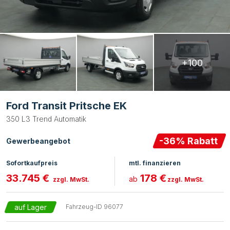
+100
Ford Transit Pritsche EK
350 L3 Trend Automatik
-
36
% Rabatt
Gewerbeangebot
Sofortkaufpreis
mtl. finanzieren
33.745 €
178 €
ab
zzgl. MwSt.
zzgl. MwSt.
auf Lager
Fahrzeug-ID
96077