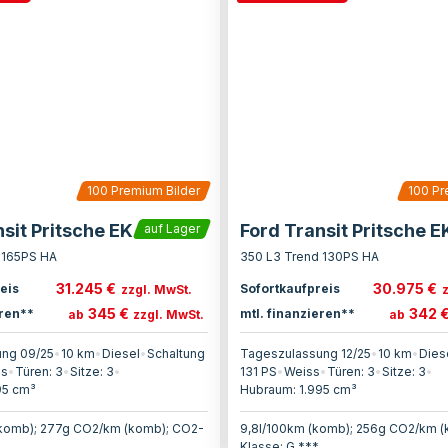
100
Premium Bilder
100
Pr
sit Pritsche EK
Ford Transit Pritsche E
auf Lager
 165PS HA
350 L3 Trend 130PS HA
31.245 €
30.975 €
eis
Sofortkaufpreis
zzgl. MwSt.
345 €
342 
eren**
mtl. finanzieren**
ab
zzgl. MwSt.
ab
ng 09/25
•
10 km
•
Diesel
•
Schaltung
Tageszulassung 12/25
•
10 km
•
Dies
ss
•
Türen:
3
•
Sitze:
3
•
131
PS
•
Weiss
•
Türen:
3
•
Sitze:
3
•
95
cm³
Hubraum:
1.995
cm³
(komb); 277g CO2/km (komb); CO2-
9,8l/100km (komb); 256g CO2/km 
Klasse: G ***