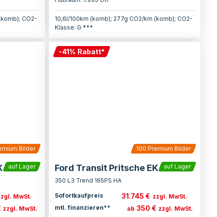
(komb); CO2-
10,6l/100km (komb); 277g CO2/km (komb); CO2-
Klasse: G ***
-
41
%
Rabatt
*
emium Bilder
100
Premium Bilder
K
Ford Transit Pritsche EK
auf Lager
auf Lager
350 L3 Trend 165PS HA
31.745 €
Sofortkaufpreis
zzgl. MwSt.
zzgl. MwSt.
€
350 €
mtl. finanzieren**
zzgl. MwSt.
ab
zzgl. MwSt.