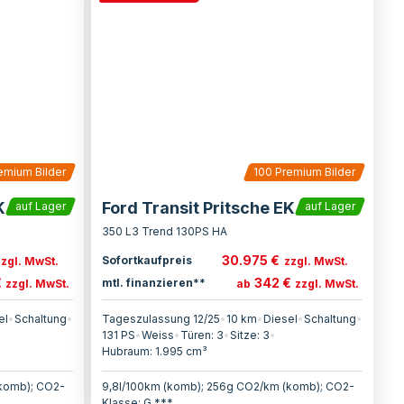
emium Bilder
100
Premium Bilder
K
Ford Transit Pritsche EK
auf Lager
auf Lager
350 L3 Trend 130PS HA
30.975 €
Sofortkaufpreis
zzgl. MwSt.
zzgl. MwSt.
€
342 €
mtl. finanzieren**
zzgl. MwSt.
ab
zzgl. MwSt.
el
•
Schaltung
•
Tageszulassung 12/25
•
10 km
•
Diesel
•
Schaltung
•
131
PS
•
Weiss
•
Türen:
3
•
Sitze:
3
•
Hubraum:
1.995
cm³
(komb); CO2-
9,8l/100km (komb); 256g CO2/km (komb); CO2-
Klasse: G ***