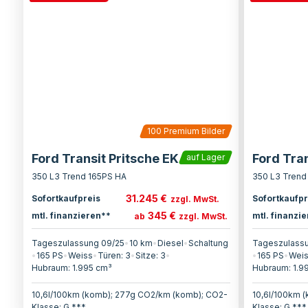
100
Premium Bilder
Ford Transit Pritsche EK
Ford Tran
auf Lager
350 L3 Trend 165PS HA
350 L3 Trend
31.245 €
Sofortkaufpreis
Sofortkaufpr
zzgl. MwSt.
345 €
mtl. finanzieren**
mtl. finanzi
ab
zzgl. MwSt.
Tageszulassung 09/25
•
10 km
•
Diesel
•
Schaltung
Tageszulassu
•
165
PS
•
Weiss
•
Türen:
3
•
Sitze:
3
•
•
165
PS
•
Wei
Hubraum:
1.995
cm³
Hubraum:
1.9
10,6l/100km (komb); 277g CO2/km (komb); CO2-
10,6l/100km 
Klasse: G ***
Klasse: G ***