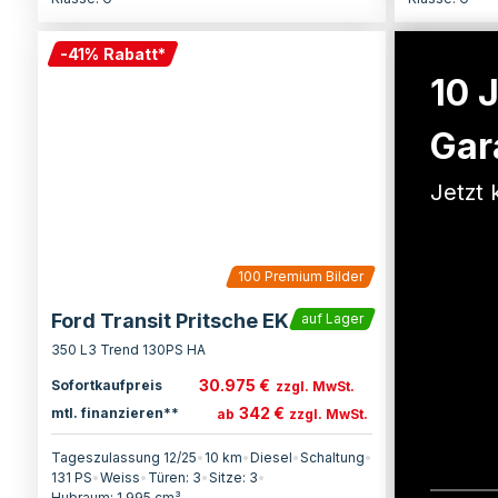
-
41
%
Rabatt
*
10 
Gar
Jetzt 
100
Premium Bilder
Ford Transit Pritsche EK
auf Lager
350 L3 Trend 130PS HA
30.975 €
Sofortkaufpreis
zzgl. MwSt.
342 €
mtl. finanzieren**
ab
zzgl. MwSt.
Tageszulassung 12/25
•
10 km
•
Diesel
•
Schaltung
•
131
PS
•
Weiss
•
Türen:
3
•
Sitze:
3
•
Hubraum:
1.995
cm³