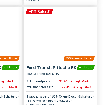
-
41
%
Rabatt
*
emium Bilder
100
Premium Bilder
K
Ford Transit Pritsche EK
auf Lager
auf Lager
350 L3 Trend 165PS HA
31.745 €
Sofortkaufpreis
zzgl. MwSt.
zzgl. MwSt.
€
350 €
mtl. finanzieren**
zzgl. MwSt.
ab
zzgl. MwSt.
el
•
Schaltung
•
Tageszulassung 12/25
•
10 km
•
Diesel
•
Schaltung
•
165
PS
•
Weiss
•
Türen:
3
•
Sitze:
3
•
Hubraum:
1.995
cm³