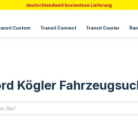
deutschlandweit kostenlose Lieferung
ransit Custom
Transit Connect
Transit Courier
Ran
rd Kögler Fahrzeugsu