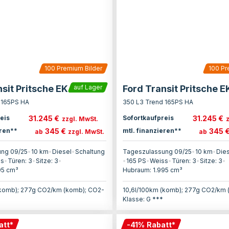
100
Premium Bilder
100
Pr
sit Pritsche EK
Ford Transit Pritsche E
auf Lager
 165PS HA
350 L3 Trend 165PS HA
31.245 €
31.245 €
eis
Sofortkaufpreis
zzgl. MwSt.
345 €
345 
eren**
mtl. finanzieren**
ab
zzgl. MwSt.
ab
ng 09/25
•
10 km
•
Diesel
•
Schaltung
Tageszulassung 09/25
•
10 km
•
Die
ss
•
Türen:
3
•
Sitze:
3
•
•
165
PS
•
Weiss
•
Türen:
3
•
Sitze:
3
•
95
cm³
Hubraum:
1.995
cm³
(komb); 277g CO2/km (komb); CO2-
10,6l/100km (komb); 277g CO2/km 
Klasse: G ***
att
*
-
41
%
Rabatt
*