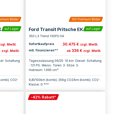
emium Bilder
100
Premium Bilder
K
Ford Transit Pritsche EK
auf Lager
auf Lager
350 L3 Trend 130PS HA
30.475 €
Sofortkaufpreis
zzgl. MwSt.
zzgl. MwSt.
€
336 €
mtl. finanzieren**
zzgl. MwSt.
ab
zzgl. MwSt.
sel
•
Schaltung
Tageszulassung 09/25
•
10 km
•
Diesel
•
Schaltung
•
131
PS
•
Weiss
•
Türen:
3
•
Sitze:
3
•
Hubraum:
1.995
cm³
(komb); CO2-
9,8l/100km (komb); 256g CO2/km (komb); CO2-
Klasse: G ***
-
42
%
Rabatt
*