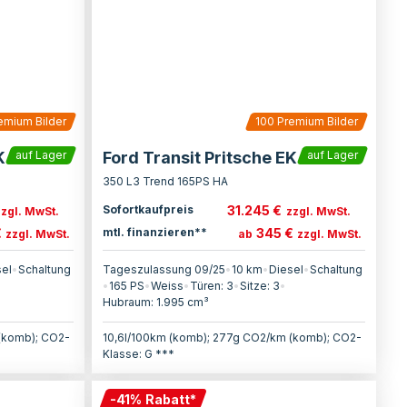
emium Bilder
100
Premium Bilder
K
Ford Transit Pritsche EK
auf Lager
auf Lager
350 L3 Trend 165PS HA
31.245 €
Sofortkaufpreis
zzgl. MwSt.
zzgl. MwSt.
€
345 €
mtl. finanzieren**
zzgl. MwSt.
ab
zzgl. MwSt.
sel
•
Schaltung
Tageszulassung 09/25
•
10 km
•
Diesel
•
Schaltung
•
165
PS
•
Weiss
•
Türen:
3
•
Sitze:
3
•
Hubraum:
1.995
cm³
(komb); CO2-
10,6l/100km (komb); 277g CO2/km (komb); CO2-
Klasse: G ***
-
41
%
Rabatt
*