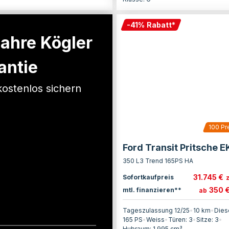
-
41
%
Rabatt
*
Jahre Kögler
antie
kostenlos sichern
100
Pr
Ford Transit Pritsche E
350 L3 Trend 165PS HA
31.745 €
Sofortkaufpreis
350 
mtl. finanzieren**
ab
Tageszulassung 12/25
•
10 km
•
Dies
165
PS
•
Weiss
•
Türen:
3
•
Sitze:
3
•
Hubraum:
1.995
cm³