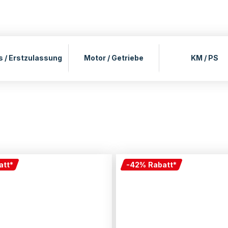
s / Erstzulassung
Motor / Getriebe
KM / PS
att
*
-
42
%
Rabatt
*