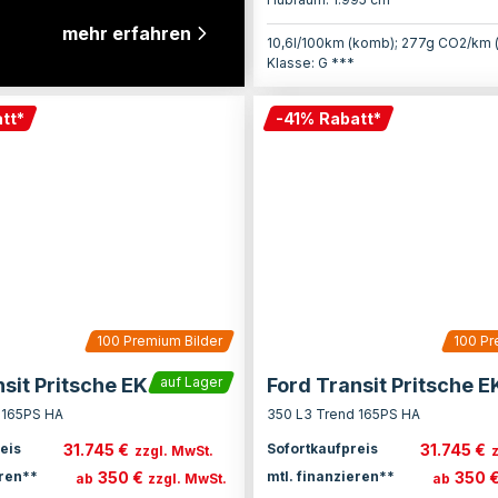
mehr erfahren
10,6l/100km (komb); 277g CO2/km 
Klasse: G ***
tt
*
-
41
%
Rabatt
*
100
Premium Bilder
100
Pr
sit Pritsche EK
Ford Transit Pritsche E
auf Lager
 165PS HA
350 L3 Trend 165PS HA
31.745 €
31.745 €
eis
Sofortkaufpreis
zzgl. MwSt.
350 €
350 
eren**
mtl. finanzieren**
ab
zzgl. MwSt.
ab