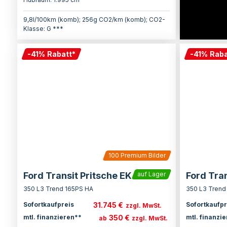
9,8l/100km (komb); 256g CO2/km (komb); CO2-
Klasse: G ***
-
41
%
Rabatt
*
-
41
%
Raba
100
Premium Bilder
Ford Transit Pritsche EK
Ford Tran
auf Lager
350 L3 Trend 165PS HA
350 L3 Trend
31.745 €
Sofortkaufpreis
Sofortkaufpr
zzgl. MwSt.
350 €
mtl. finanzieren**
mtl. finanzi
ab
zzgl. MwSt.