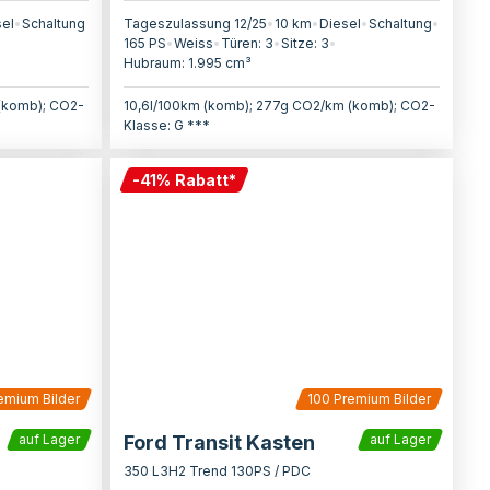
sel
•
Schaltung
Tageszulassung 12/25
•
10 km
•
Diesel
•
Schaltung
•
165
PS
•
Weiss
•
Türen:
3
•
Sitze:
3
•
Hubraum:
1.995
cm³
(komb); CO2-
10,6l/100km (komb); 277g CO2/km (komb); CO2-
Klasse: G ***
-
41
%
Rabatt
*
emium Bilder
100
Premium Bilder
Ford Transit Kasten
auf Lager
auf Lager
350 L3H2 Trend 130PS / PDC