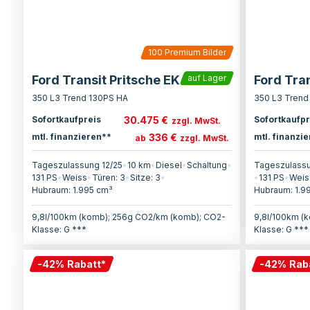
100
Premium Bilder
Ford Transit Pritsche EK
Ford Tran
auf Lager
350 L3 Trend 130PS HA
350 L3 Trend
30.475 €
Sofortkaufpreis
Sofortkaufpr
zzgl. MwSt.
336 €
mtl. finanzieren**
mtl. finanzi
ab
zzgl. MwSt.
Tageszulassung 12/25
•
10 km
•
Diesel
•
Schaltung
•
Tageszulassu
131
PS
•
Weiss
•
Türen:
3
•
Sitze:
3
•
•
131
PS
•
Weis
Hubraum:
1.995
cm³
Hubraum:
1.9
9,8l/100km (komb); 256g CO2/km (komb); CO2-
9,8l/100km (
Klasse: G ***
Klasse: G ***
-
42
%
Rabatt
*
-
42
%
Rab