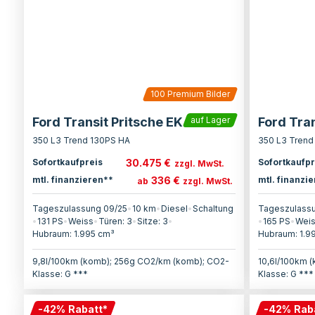
100
Premium Bilder
Ford Transit Pritsche EK
Ford Tran
auf Lager
350 L3 Trend 130PS HA
350 L3 Trend
30.475 €
Sofortkaufpreis
Sofortkaufpr
zzgl. MwSt.
336 €
mtl. finanzieren**
mtl. finanzi
ab
zzgl. MwSt.
Tageszulassung 09/25
•
10 km
•
Diesel
•
Schaltung
Tageszulassu
•
131
PS
•
Weiss
•
Türen:
3
•
Sitze:
3
•
•
165
PS
•
Wei
Hubraum:
1.995
cm³
Hubraum:
1.9
9,8l/100km (komb); 256g CO2/km (komb); CO2-
10,6l/100km 
Klasse: G ***
Klasse: G ***
-
42
%
Rabatt
*
-
42
%
Rab