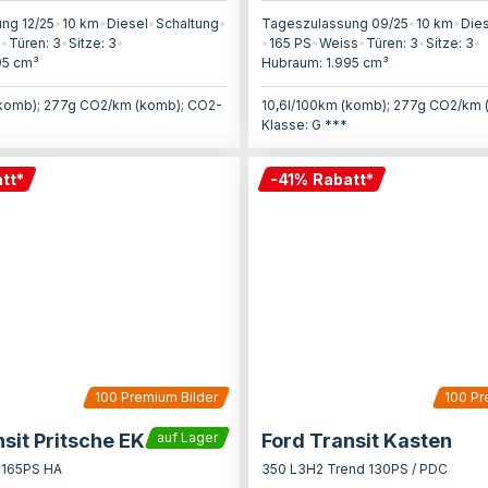
ng 12/25
•
10 km
•
Diesel
•
Schaltung
•
Tageszulassung 09/25
•
10 km
•
Die
s
•
Türen:
3
•
Sitze:
3
•
•
165
PS
•
Weiss
•
Türen:
3
•
Sitze:
3
•
95
cm³
Hubraum:
1.995
cm³
(komb); 277g CO2/km (komb); CO2-
10,6l/100km (komb); 277g CO2/km 
Klasse: G ***
tt
*
-
41
%
Rabatt
*
100
Premium Bilder
100
Pr
sit Pritsche EK
Ford Transit Kasten
auf Lager
 165PS HA
350 L3H2 Trend 130PS / PDC