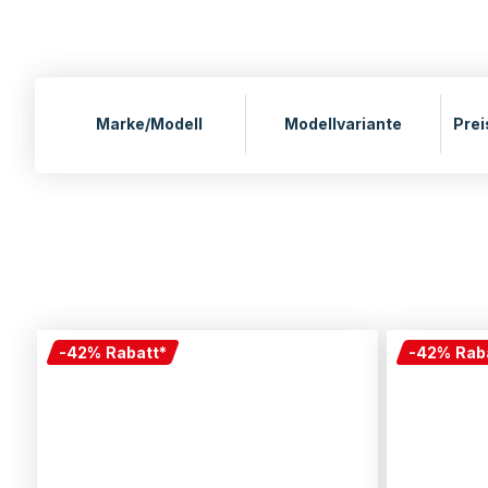
Marke/Modell
Modellvariante
Prei
-
42
%
Rabatt
*
-
42
%
Rab