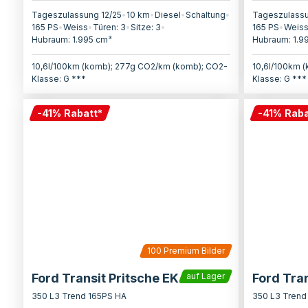
Tageszulassung 12/25
•
10 km
•
Diesel
•
Schaltung
•
Tageszulassu
165
PS
•
Weiss
•
Türen:
3
•
Sitze:
3
•
165
PS
•
Weis
Hubraum:
1.995
cm³
Hubraum:
1.9
10,6l/100km (komb); 277g CO2/km (komb); CO2-
10,6l/100km 
Klasse: G ***
Klasse: G ***
-
41
%
Rabatt
*
-
41
%
Raba
100
Premium Bilder
Ford Transit Pritsche EK
Ford Tran
auf Lager
350 L3 Trend 165PS HA
350 L3 Trend