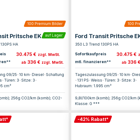
100
Premium Bilder
100
Pr
sit Pritsche EK
Ford Transit Pritsche E
auf Lager
 130PS HA
350 L3 Trend 130PS HA
30.475 €
30.475 €
eis
Sofortkaufpreis
zzgl. MwSt.
336 €
336 
eren**
mtl. finanzieren**
ab
zzgl. MwSt.
ab
ng 09/25
•
10 km
•
Diesel
•
Schaltung
Tageszulassung 09/25
•
10 km
•
Die
s
•
Türen:
3
•
Sitze:
3
•
•
131
PS
•
Weiss
•
Türen:
3
•
Sitze:
3
•
95
cm³
Hubraum:
1.995
cm³
komb); 256g CO2/km (komb); CO2-
9,8l/100km (komb); 256g CO2/km 
Klasse: G ***
att
*
-
42
%
Rabatt
*