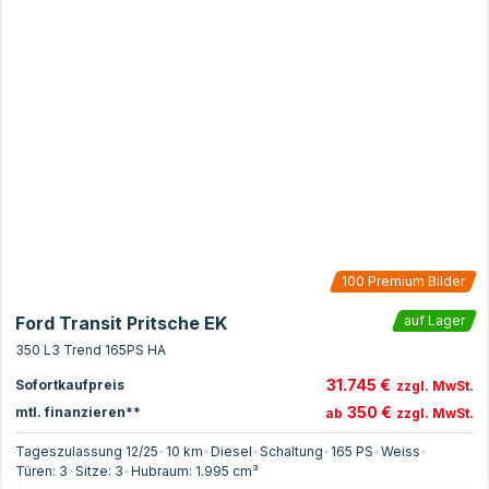
100
Premium Bilder
Ford Transit Pritsche EK
auf Lager
350 L3 Trend 165PS HA
31.745 €
Sofortkaufpreis
zzgl. MwSt.
350 €
mtl. finanzieren**
ab
zzgl. MwSt.
Tageszulassung 12/25
•
10 km
•
Diesel
•
Schaltung
•
165
PS
•
Weiss
•
Türen:
3
•
Sitze:
3
•
Hubraum:
1.995
cm³