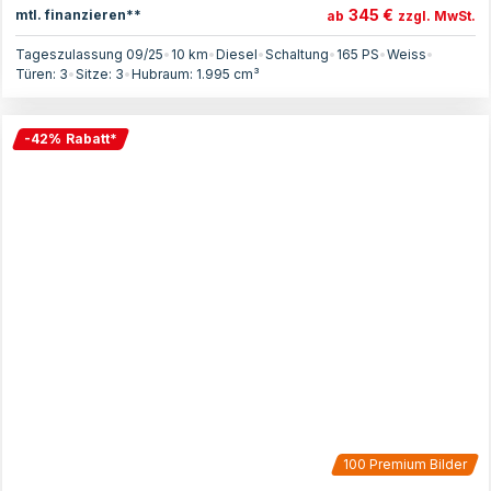
345 €
mtl. finanzieren**
ab
zzgl. MwSt.
Tageszulassung 09/25
•
10 km
•
Diesel
•
Schaltung
•
165
PS
•
Weiss
•
Türen:
3
•
Sitze:
3
•
Hubraum:
1.995
cm³
-
42
%
Rabatt
*
100
Premium Bilder