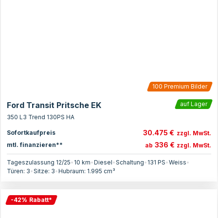
100
Premium Bilder
Ford Transit Pritsche EK
auf Lager
350 L3 Trend 130PS HA
30.475 €
Sofortkaufpreis
zzgl. MwSt.
336 €
mtl. finanzieren**
ab
zzgl. MwSt.
Tageszulassung 12/25
•
10 km
•
Diesel
•
Schaltung
•
131
PS
•
Weiss
•
Türen:
3
•
Sitze:
3
•
Hubraum:
1.995
cm³
-
42
%
Rabatt
*