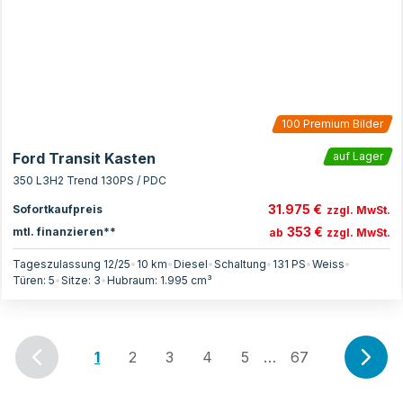
100
Premium Bilder
Ford Transit Kasten
auf Lager
350 L3H2 Trend 130PS / PDC
31.975 €
Sofortkaufpreis
zzgl. MwSt.
353 €
mtl. finanzieren**
ab
zzgl. MwSt.
Tageszulassung 12/25
•
10 km
•
Diesel
•
Schaltung
•
131
PS
•
Weiss
•
Türen:
5
•
Sitze:
3
•
Hubraum:
1.995
cm³
1
2
3
4
5
…
67