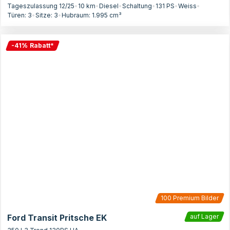
Tageszulassung 12/25
•
10 km
•
Diesel
•
Schaltung
•
131
PS
•
Weiss
•
Türen:
3
•
Sitze:
3
•
Hubraum:
1.995
cm³
-
41
%
Rabatt
*
100
Premium Bilder
Ford Transit Pritsche EK
auf Lager