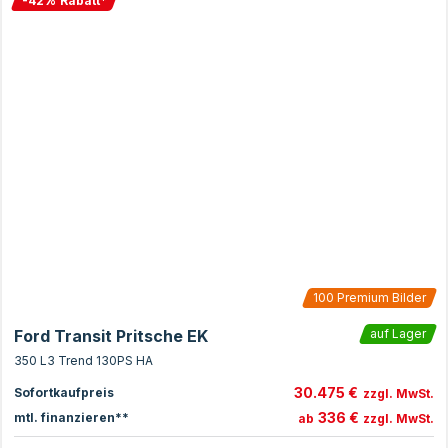
-
42
%
Rabatt
*
100
Premium Bilder
Ford Transit Pritsche EK
auf Lager
350 L3 Trend 130PS HA
30.475 €
Sofortkaufpreis
zzgl. MwSt.
336 €
mtl. finanzieren**
ab
zzgl. MwSt.