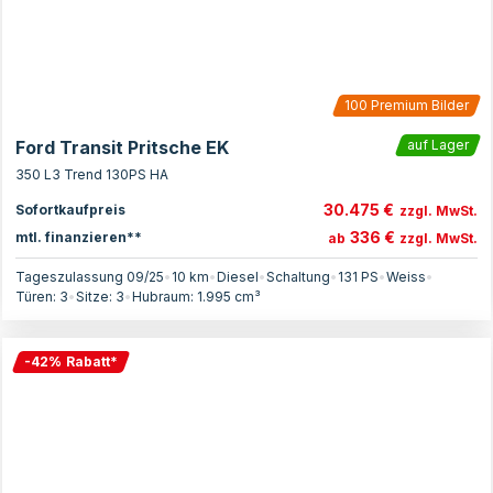
100
Premium Bilder
Ford Transit Pritsche EK
auf Lager
350 L3 Trend 130PS HA
30.475 €
Sofortkaufpreis
zzgl. MwSt.
336 €
mtl. finanzieren**
ab
zzgl. MwSt.
Tageszulassung 09/25
•
10 km
•
Diesel
•
Schaltung
•
131
PS
•
Weiss
•
Türen:
3
•
Sitze:
3
•
Hubraum:
1.995
cm³
-
42
%
Rabatt
*