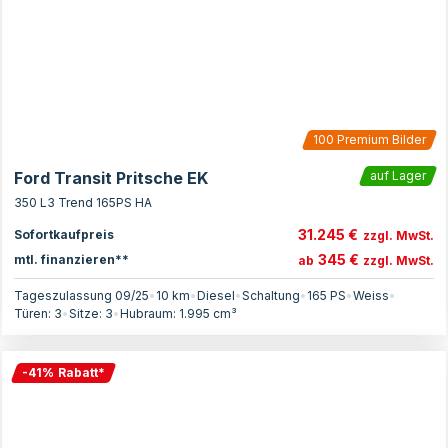
100
Premium Bilder
Ford Transit Pritsche EK
auf Lager
350 L3 Trend 165PS HA
31.245 €
Sofortkaufpreis
zzgl. MwSt.
345 €
mtl. finanzieren**
ab
zzgl. MwSt.
Tageszulassung 09/25
•
10 km
•
Diesel
•
Schaltung
•
165
PS
•
Weiss
•
Türen:
3
•
Sitze:
3
•
Hubraum:
1.995
cm³
-
41
%
Rabatt
*