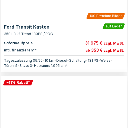
100
Premium Bilder
Ford Transit Kasten
auf Lager
350 L3H2 Trend 130PS / PDC
31.975 €
Sofortkaufpreis
zzgl. MwSt.
353 €
mtl. finanzieren**
ab
zzgl. MwSt.
Tageszulassung 09/25
•
10 km
•
Diesel
•
Schaltung
•
131
PS
•
Weiss
•
Türen:
5
•
Sitze:
3
•
Hubraum:
1.995
cm³
-
41
%
Rabatt
*