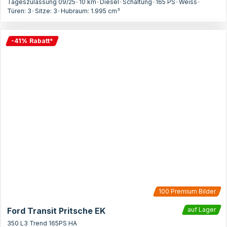
Tageszulassung 09/25
•
10 km
•
Diesel
•
Schaltung
•
165
PS
•
Weiss
•
Türen:
3
•
Sitze:
3
•
Hubraum:
1.995
cm³
-
41
%
Rabatt
*
100
Premium Bilder
Ford Transit Pritsche EK
auf Lager
350 L3 Trend 165PS HA