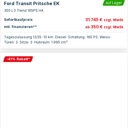
Ford Transit Pritsche EK
auf Lager
350 L3 Trend 165PS HA
31.745 €
Sofortkaufpreis
zzgl. MwSt.
350 €
mtl. finanzieren**
ab
zzgl. MwSt.
Tageszulassung 12/25
•
10 km
•
Diesel
•
Schaltung
•
165
PS
•
Weiss
•
Türen:
3
•
Sitze:
3
•
Hubraum:
1.995
cm³
-
41
%
Rabatt
*