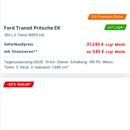
100
Premium Bilder
Ford Transit Pritsche EK
auf Lager
350 L3 Trend 165PS HA
31.245 €
Sofortkaufpreis
zzgl. MwSt.
345 €
mtl. finanzieren**
ab
zzgl. MwSt.
Tageszulassung 09/25
•
10 km
•
Diesel
•
Schaltung
•
165
PS
•
Weiss
•
Türen:
3
•
Sitze:
3
•
Hubraum:
1.995
cm³
-
42
%
Rabatt
*