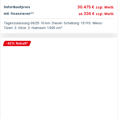
30.475 €
Sofortkaufpreis
zzgl. MwSt.
336 €
mtl. finanzieren**
ab
zzgl. MwSt.
Tageszulassung 09/25
•
10 km
•
Diesel
•
Schaltung
•
131
PS
•
Weiss
•
Türen:
3
•
Sitze:
3
•
Hubraum:
1.995
cm³
-
42
%
Rabatt
*