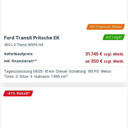
100
Premium Bilder
Ford Transit Pritsche EK
auf Lager
350 L3 Trend 165PS HA
31.745 €
Sofortkaufpreis
zzgl. MwSt.
350 €
mtl. finanzieren**
ab
zzgl. MwSt.
Tageszulassung 09/25
•
10 km
•
Diesel
•
Schaltung
•
165
PS
•
Weiss
•
Türen:
3
•
Sitze:
3
•
Hubraum:
1.995
cm³
-
41
%
Rabatt
*