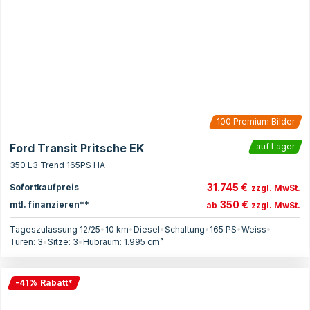
100
Premium Bilder
Ford Transit Pritsche EK
auf Lager
350 L3 Trend 165PS HA
31.745 €
Sofortkaufpreis
zzgl. MwSt.
350 €
mtl. finanzieren**
ab
zzgl. MwSt.
Tageszulassung 12/25
•
10 km
•
Diesel
•
Schaltung
•
165
PS
•
Weiss
•
Türen:
3
•
Sitze:
3
•
Hubraum:
1.995
cm³
-
41
%
Rabatt
*