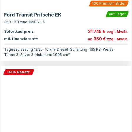
100
Premium Bilder
Ford Transit Pritsche EK
auf Lager
350 L3 Trend 165PS HA
31.745 €
Sofortkaufpreis
zzgl. MwSt.
350 €
mtl. finanzieren**
ab
zzgl. MwSt.
Tageszulassung 12/25
•
10 km
•
Diesel
•
Schaltung
•
165
PS
•
Weiss
•
Türen:
3
•
Sitze:
3
•
Hubraum:
1.995
cm³
-
41
%
Rabatt
*