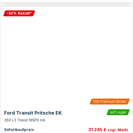
-
42
%
Rabatt
*
100
Premium Bilder
Ford Transit Pritsche EK
auf Lager
350 L3 Trend 165PS HA
31.245 €
Sofortkaufpreis
zzgl. MwSt.