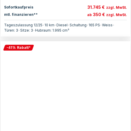
31.745 €
Sofortkaufpreis
zzgl. MwSt.
350 €
mtl. finanzieren**
ab
zzgl. MwSt.
Tageszulassung 12/25
•
10 km
•
Diesel
•
Schaltung
•
165
PS
•
Weiss
•
Türen:
3
•
Sitze:
3
•
Hubraum:
1.995
cm³
-
41
%
Rabatt
*