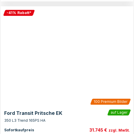
-
41
%
Rabatt
*
100
Premium Bilder
Ford Transit Pritsche EK
auf Lager
350 L3 Trend 165PS HA
31.745 €
Sofortkaufpreis
zzgl. MwSt.