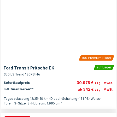
100
Premium Bilder
Ford Transit Pritsche EK
auf Lager
350 L3 Trend 130PS HA
30.975 €
Sofortkaufpreis
zzgl. MwSt.
342 €
mtl. finanzieren**
ab
zzgl. MwSt.
Tageszulassung 12/25
•
10 km
•
Diesel
•
Schaltung
•
131
PS
•
Weiss
•
Türen:
3
•
Sitze:
3
•
Hubraum:
1.995
cm³