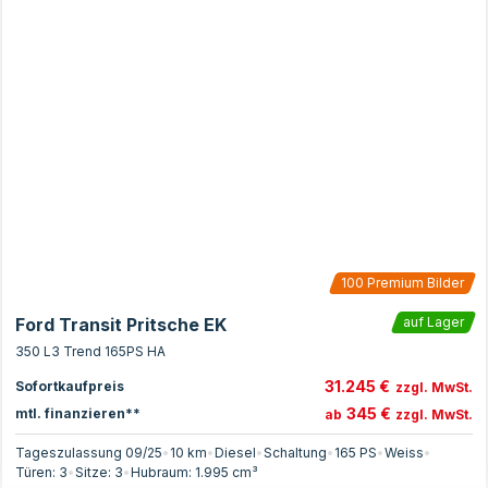
100
Premium Bilder
Ford Transit Pritsche EK
auf Lager
350 L3 Trend 165PS HA
31.245 €
Sofortkaufpreis
zzgl. MwSt.
345 €
mtl. finanzieren**
ab
zzgl. MwSt.
Tageszulassung 09/25
•
10 km
•
Diesel
•
Schaltung
•
165
PS
•
Weiss
•
Türen:
3
•
Sitze:
3
•
Hubraum:
1.995
cm³