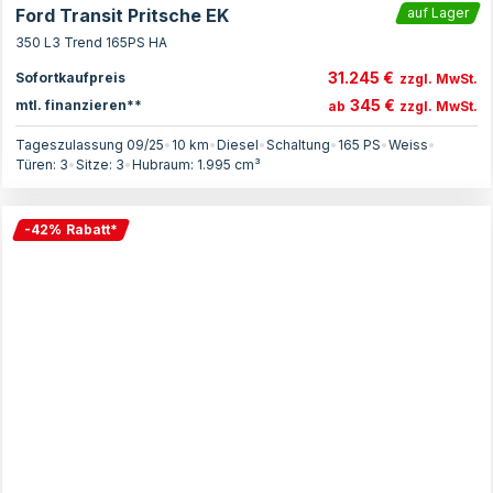
Ford Transit Pritsche EK
auf Lager
350 L3 Trend 165PS HA
31.245 €
Sofortkaufpreis
zzgl. MwSt.
345 €
mtl. finanzieren**
ab
zzgl. MwSt.
Tageszulassung 09/25
•
10 km
•
Diesel
•
Schaltung
•
165
PS
•
Weiss
•
Türen:
3
•
Sitze:
3
•
Hubraum:
1.995
cm³
-
42
%
Rabatt
*