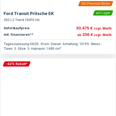
100
Premium Bilder
Ford Transit Pritsche EK
auf Lager
350 L3 Trend 130PS HA
30.475 €
Sofortkaufpreis
zzgl. MwSt.
336 €
mtl. finanzieren**
ab
zzgl. MwSt.
Tageszulassung 09/25
•
10 km
•
Diesel
•
Schaltung
•
131
PS
•
Weiss
•
Türen:
3
•
Sitze:
3
•
Hubraum:
1.995
cm³
-
42
%
Rabatt
*