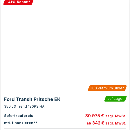
-
41
%
Rabatt
*
100
Premium Bilder
Ford Transit Pritsche EK
auf Lager
350 L3 Trend 130PS HA
30.975 €
Sofortkaufpreis
zzgl. MwSt.
342 €
mtl. finanzieren**
ab
zzgl. MwSt.