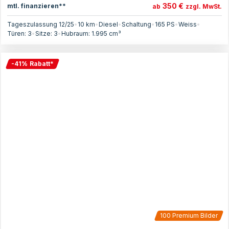
350 €
mtl. finanzieren**
ab
zzgl. MwSt.
Tageszulassung 12/25
•
10 km
•
Diesel
•
Schaltung
•
165
PS
•
Weiss
•
Türen:
3
•
Sitze:
3
•
Hubraum:
1.995
cm³
-
41
%
Rabatt
*
100
Premium Bilder