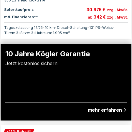
350 L3 Trend 130PS HA
30.975 €
Sofortkaufpreis
zzgl. MwSt.
342 €
mtl. finanzieren**
ab
zzgl. MwSt.
Tageszulassung 12/25
•
10 km
•
Diesel
•
Schaltung
•
131
PS
•
Weiss
•
Türen:
3
•
Sitze:
3
•
Hubraum:
1.995
cm³
10 Jahre Kögler Garantie
Jetzt kostenlos sichern
mehr erfahren
-
41
%
Rabatt
*