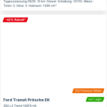
Tageszulassung 09/25
•
10 km
•
Diesel
•
Schaltung
•
131
PS
•
Weiss
•
Türen:
3
•
Sitze:
3
•
Hubraum:
1.995
cm³
-
42
%
Rabatt
*
100
Premium Bilder
Ford Transit Pritsche EK
auf Lager
350 L3 Trend 130PS HA