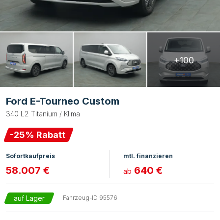
+100
Ford E-Tourneo Custom
340 L2 Titanium / Klima
-
25
% Rabatt
Sofortkaufpreis
mtl. finanzieren
58.007 €
640 €
ab
auf Lager
Fahrzeug-ID
95576