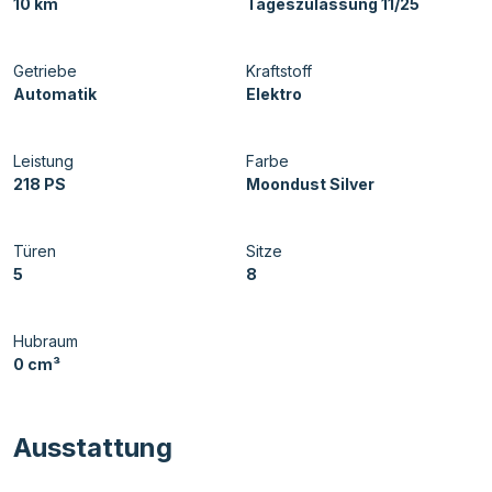
10 km
Tageszulassung 11/25
Getriebe
Kraftstoff
Automatik
Elektro
Leistung
Farbe
218 PS
Moondust Silver
Türen
Sitze
5
8
Hubraum
0 cm³
Ausstattung