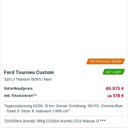
100
Premium Bilder
Ford Tourneo Custom
auf Lager
320 L1 Titanium 150PS / Navi
46.975 €
Sofortkaufpreis
518 €
mtl. finanzieren**
ab
Tageszulassung 02/26
•
10 km
•
Diesel
•
Schaltung
•
150
PS
•
Chrome Blue
•
Türen:
5
•
Sitze:
8
•
Hubraum:
1.996
cm³
7,5l/100km (komb); 196g CO2/km (komb); CO2-Klasse: G ***