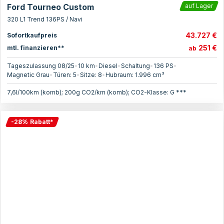
Ford Tourneo Custom
auf Lager
320 L1 Trend 136PS / Navi
43.727 €
Sofortkaufpreis
251 €
mtl. finanzieren**
ab
Tageszulassung 08/25
•
10 km
•
Diesel
•
Schaltung
•
136
PS
•
Magnetic Grau
•
Türen:
5
•
Sitze:
8
•
Hubraum:
1.996
cm³
7,6l/100km (komb); 200g CO2/km (komb); CO2-Klasse: G ***
-
28
%
Rabatt
*