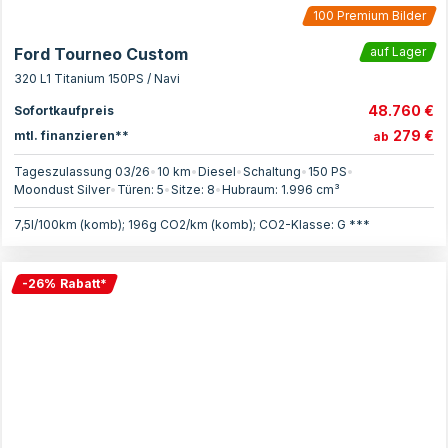
100
Premium Bilder
Ford Tourneo Custom
auf Lager
320 L1 Titanium 150PS / Navi
48.760 €
Sofortkaufpreis
279 €
mtl. finanzieren**
ab
Tageszulassung 03/26
•
10 km
•
Diesel
•
Schaltung
•
150
PS
•
Moondust Silver
•
Türen:
5
•
Sitze:
8
•
Hubraum:
1.996
cm³
7,5l/100km (komb); 196g CO2/km (komb); CO2-Klasse: G ***
-
26
%
Rabatt
*