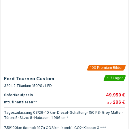
100
Premium Bilder
Ford Tourneo Custom
auf Lager
320 L2 Titanium 150PS / LED
49.950 €
Sofortkaufpreis
286 €
mtl. finanzieren**
ab
Tageszulassung 03/26
•
10 km
•
Diesel
•
Schaltung
•
150
PS
•
Grey Matter
•
Türen:
5
•
Sitze:
8
•
Hubraum:
1.996
cm³
7,5l/100km (komb); 197g CO2/km (komb); CO2-Klasse: G ***