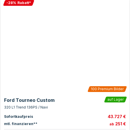
-
28
%
Rabatt
*
100
Premium Bilder
Ford Tourneo Custom
auf Lager
320 L1 Trend 136PS / Navi
43.727 €
Sofortkaufpreis
251 €
mtl. finanzieren**
ab