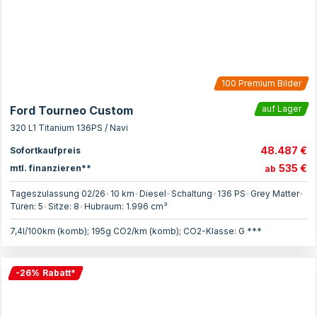
100
Premium Bilder
Ford Tourneo Custom
auf Lager
320 L1 Titanium 136PS / Navi
48.487 €
Sofortkaufpreis
535 €
mtl. finanzieren**
ab
Tageszulassung 02/26
•
10 km
•
Diesel
•
Schaltung
•
136
PS
•
Grey Matter
•
Türen:
5
•
Sitze:
8
•
Hubraum:
1.996
cm³
7,4l/100km (komb); 195g CO2/km (komb); CO2-Klasse: G ***
-
26
%
Rabatt
*