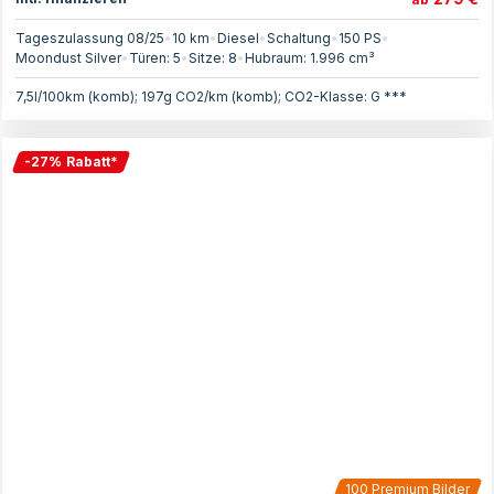
Tageszulassung 08/25
•
10 km
•
Diesel
•
Schaltung
•
150
PS
•
Moondust Silver
•
Türen:
5
•
Sitze:
8
•
Hubraum:
1.996
cm³
7,5l/100km (komb); 197g CO2/km (komb); CO2-Klasse: G ***
-
27
%
Rabatt
*
100
Premium Bilder