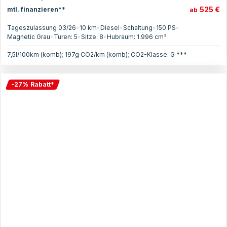
525 €
mtl. finanzieren**
ab
Tageszulassung 03/26
•
10 km
•
Diesel
•
Schaltung
•
150
PS
•
Magnetic Grau
•
Türen:
5
•
Sitze:
8
•
Hubraum:
1.996
cm³
7,5l/100km (komb); 197g CO2/km (komb); CO2-Klasse: G ***
-
27
%
Rabatt
*