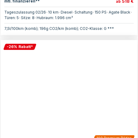
518 €
mtl. finanzieren**
ab
Tageszulassung 02/26
•
10 km
•
Diesel
•
Schaltung
•
150
PS
•
Agate Black
•
Türen:
5
•
Sitze:
8
•
Hubraum:
1.996
cm³
7,5l/100km (komb); 196g CO2/km (komb); CO2-Klasse: G ***
-
26
%
Rabatt
*