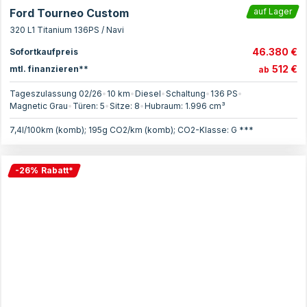
Ford Tourneo Custom
auf Lager
320 L1 Titanium 136PS / Navi
46.380 €
Sofortkaufpreis
512 €
mtl. finanzieren**
ab
Tageszulassung 02/26
•
10 km
•
Diesel
•
Schaltung
•
136
PS
•
Magnetic Grau
•
Türen:
5
•
Sitze:
8
•
Hubraum:
1.996
cm³
7,4l/100km (komb); 195g CO2/km (komb); CO2-Klasse: G ***
-
26
%
Rabatt
*