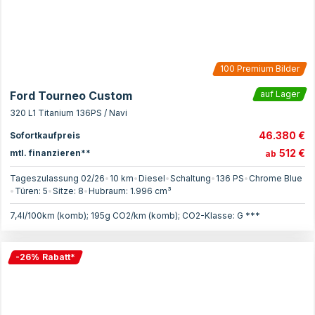
100
Premium Bilder
Ford Tourneo Custom
auf Lager
320 L1 Titanium 136PS / Navi
46.380 €
Sofortkaufpreis
512 €
mtl. finanzieren**
ab
Tageszulassung 02/26
•
10 km
•
Diesel
•
Schaltung
•
136
PS
•
Chrome Blue
•
Türen:
5
•
Sitze:
8
•
Hubraum:
1.996
cm³
7,4l/100km (komb); 195g CO2/km (komb); CO2-Klasse: G ***
-
26
%
Rabatt
*