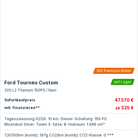
100
Premium Bilder
Ford Tourneo Custom
auf Lager
320 L2 Titanium 150PS / Navi
47.570 €
Sofortkaufpreis
525 €
mtl. finanzieren**
ab
Tageszulassung 02/26
•
10 km
•
Diesel
•
Schaltung
•
150
PS
•
Moondust Silver
•
Türen:
5
•
Sitze:
8
•
Hubraum:
1.996
cm³
7,5l/100km (komb); 197g CO2/km (komb); CO2-Klasse: G ***