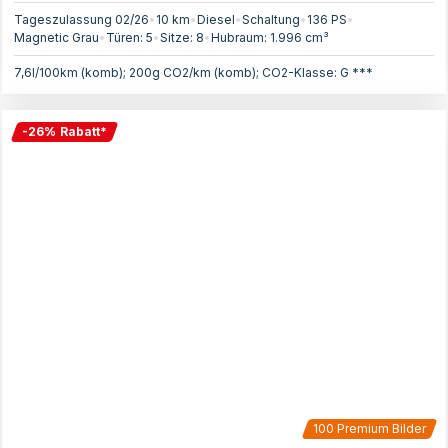
Tageszulassung 02/26
•
10 km
•
Diesel
•
Schaltung
•
136
PS
•
Magnetic Grau
•
Türen:
5
•
Sitze:
8
•
Hubraum:
1.996
cm³
7,6l/100km (komb); 200g CO2/km (komb); CO2-Klasse: G ***
-
26
%
Rabatt
*
100
Premium Bilder