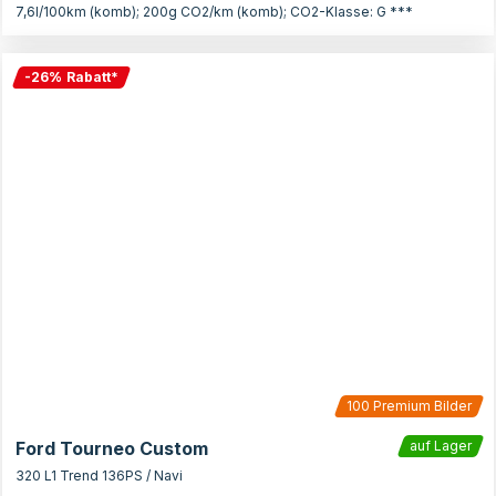
7,6l/100km (komb); 200g CO2/km (komb); CO2-Klasse: G ***
-
26
%
Rabatt
*
100
Premium Bilder
Ford Tourneo Custom
auf Lager
320 L1 Trend 136PS / Navi