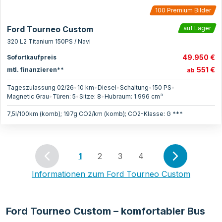
100
Premium Bilder
Ford Tourneo Custom
auf Lager
320 L2 Titanium 150PS / Navi
49.950 €
Sofortkaufpreis
551 €
mtl. finanzieren**
ab
Tageszulassung 02/26
•
10 km
•
Diesel
•
Schaltung
•
150
PS
•
Magnetic Grau
•
Türen:
5
•
Sitze:
8
•
Hubraum:
1.996
cm³
7,5l/100km (komb); 197g CO2/km (komb); CO2-Klasse: G ***
1
2
3
4
Informationen zum
Ford Tourneo Custom
Ford Tourneo Custom – komfortabler Bus