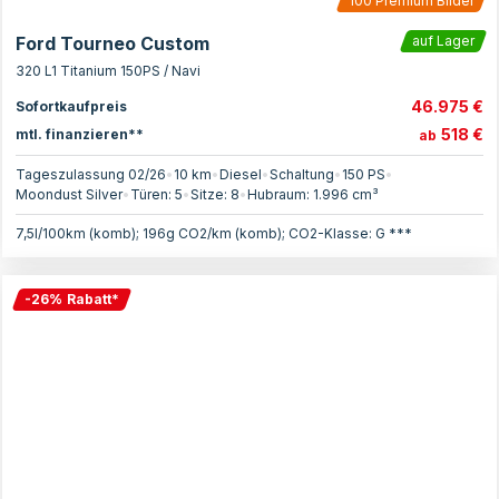
100
Premium Bilder
Ford Tourneo Custom
auf Lager
320 L1 Titanium 150PS / Navi
46.975 €
Sofortkaufpreis
518 €
mtl. finanzieren**
ab
Tageszulassung 02/26
•
10 km
•
Diesel
•
Schaltung
•
150
PS
•
Moondust Silver
•
Türen:
5
•
Sitze:
8
•
Hubraum:
1.996
cm³
7,5l/100km (komb); 196g CO2/km (komb); CO2-Klasse: G ***
-
26
%
Rabatt
*