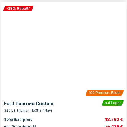
-
28
%
Rabatt
*
100
Premium Bilder
Ford Tourneo Custom
auf Lager
320 L2 Titanium 150PS / Navi
48.760 €
Sofortkaufpreis
279 €
mtl. finanzieren**
ab