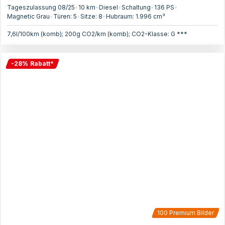
Tageszulassung 08/25
•
10 km
•
Diesel
•
Schaltung
•
136
PS
•
Magnetic Grau
•
Türen:
5
•
Sitze:
8
•
Hubraum:
1.996
cm³
7,6l/100km (komb); 200g CO2/km (komb); CO2-Klasse: G ***
-
28
%
Rabatt
*
100
Premium Bilder