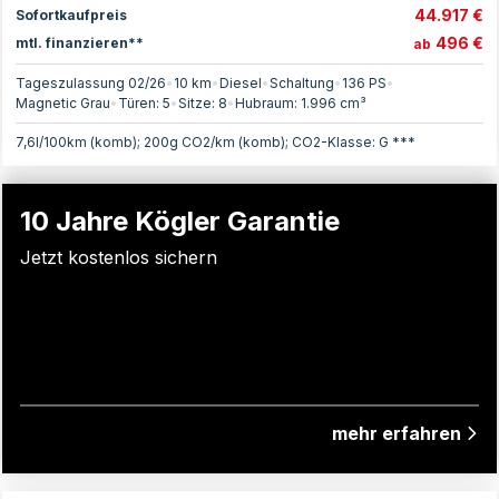
44.917 €
Sofortkaufpreis
496 €
mtl. finanzieren**
ab
Tageszulassung 02/26
•
10 km
•
Diesel
•
Schaltung
•
136
PS
•
Magnetic Grau
•
Türen:
5
•
Sitze:
8
•
Hubraum:
1.996
cm³
7,6l/100km (komb); 200g CO2/km (komb); CO2-Klasse: G ***
10 Jahre Kögler Garantie
Jetzt kostenlos sichern
mehr erfahren