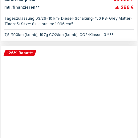
286 €
mtl. finanzieren**
ab
Tageszulassung 03/26
•
10 km
•
Diesel
•
Schaltung
•
150
PS
•
Grey Matter
•
Türen:
5
•
Sitze:
8
•
Hubraum:
1.996
cm³
7,5l/100km (komb); 197g CO2/km (komb); CO2-Klasse: G ***
-
26
%
Rabatt
*