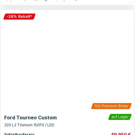
-
26
%
Rabatt
*
100
Premium Bilder
Ford Tourneo Custom
auf Lager
320 L2 Titanium 150PS / LED
49.950 €
Sofortkaufpreis