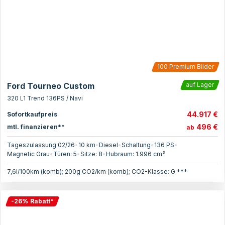
100
Premium Bilder
Ford Tourneo Custom
auf Lager
320 L1 Trend 136PS / Navi
44.917 €
Sofortkaufpreis
496 €
mtl. finanzieren**
ab
Tageszulassung 02/26
•
10 km
•
Diesel
•
Schaltung
•
136
PS
•
Magnetic Grau
•
Türen:
5
•
Sitze:
8
•
Hubraum:
1.996
cm³
7,6l/100km (komb); 200g CO2/km (komb); CO2-Klasse: G ***
-
26
%
Rabatt
*