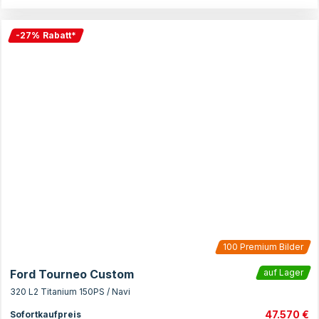
-
27
%
Rabatt
*
100
Premium Bilder
Ford Tourneo Custom
auf Lager
320 L2 Titanium 150PS / Navi
47.570 €
Sofortkaufpreis