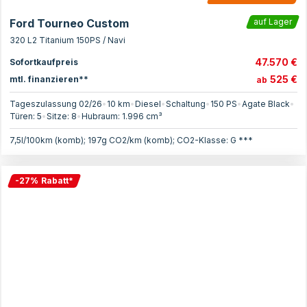
Ford Tourneo Custom
auf Lager
320 L2 Titanium 150PS / Navi
47.570 €
Sofortkaufpreis
525 €
mtl. finanzieren**
ab
Tageszulassung 02/26
•
10 km
•
Diesel
•
Schaltung
•
150
PS
•
Agate Black
•
Türen:
5
•
Sitze:
8
•
Hubraum:
1.996
cm³
7,5l/100km (komb); 197g CO2/km (komb); CO2-Klasse: G ***
-
27
%
Rabatt
*