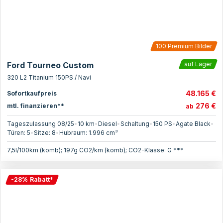
100
Premium Bilder
Ford Tourneo Custom
auf Lager
320 L2 Titanium 150PS / Navi
48.165 €
Sofortkaufpreis
276 €
mtl. finanzieren**
ab
Tageszulassung 08/25
•
10 km
•
Diesel
•
Schaltung
•
150
PS
•
Agate Black
•
Türen:
5
•
Sitze:
8
•
Hubraum:
1.996
cm³
7,5l/100km (komb); 197g CO2/km (komb); CO2-Klasse: G ***
-
28
%
Rabatt
*