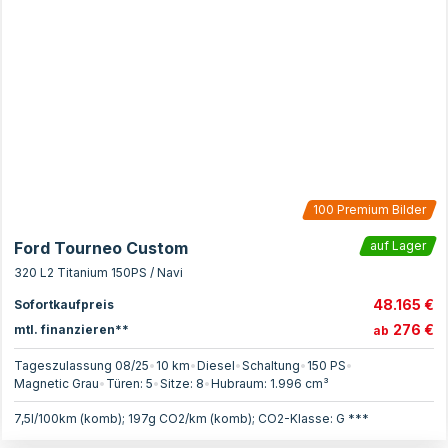
100
Premium Bilder
Ford Tourneo Custom
auf Lager
320 L2 Titanium 150PS / Navi
48.165 €
Sofortkaufpreis
276 €
mtl. finanzieren**
ab
Tageszulassung 08/25
•
10 km
•
Diesel
•
Schaltung
•
150
PS
•
Magnetic Grau
•
Türen:
5
•
Sitze:
8
•
Hubraum:
1.996
cm³
7,5l/100km (komb); 197g CO2/km (komb); CO2-Klasse: G ***