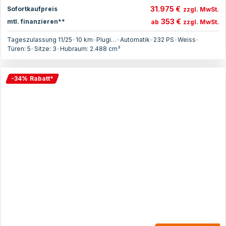
31.975 €
Sofortkaufpreis
zzgl. MwSt.
353 €
mtl. finanzieren**
ab
zzgl. MwSt.
Tageszulassung 11/25
•
10 km
•
Plugin-Hybrid
•
Automatik
•
232
PS
•
Weiss
•
Türen:
5
•
Sitze:
3
•
Hubraum:
2.488
cm³
-
34
%
Rabatt
*