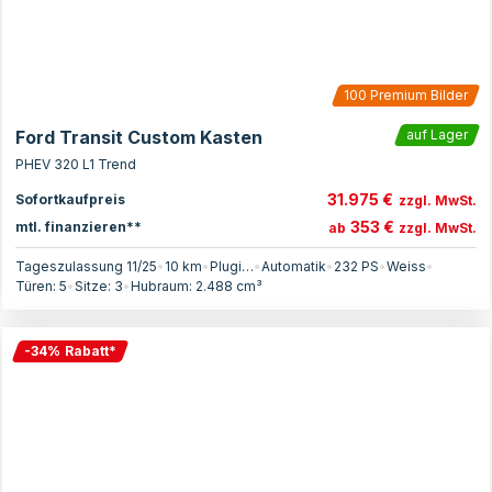
100
Premium Bilder
Ford Transit Custom Kasten
auf Lager
PHEV 320 L1 Trend
31.975 €
Sofortkaufpreis
zzgl. MwSt.
353 €
mtl. finanzieren**
ab
zzgl. MwSt.
Tageszulassung 11/25
•
10 km
•
Plugin-Hybrid
•
Automatik
•
232
PS
•
Weiss
•
Türen:
5
•
Sitze:
3
•
Hubraum:
2.488
cm³
-
34
%
Rabatt
*