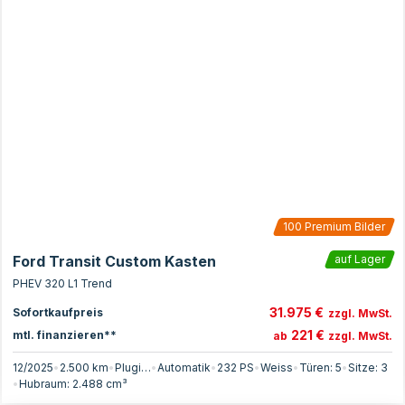
100
Premium Bilder
Ford Transit Custom Kasten
auf Lager
PHEV 320 L1 Trend
31.975 €
Sofortkaufpreis
zzgl. MwSt.
221 €
mtl. finanzieren**
ab
zzgl. MwSt.
12/2025
•
2.500 km
•
Plugin-Hybrid
•
Automatik
•
232
PS
•
Weiss
•
Türen:
5
•
Sitze:
3
•
Hubraum:
2.488
cm³