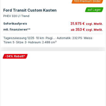
100
Premium Bilder
Ford Transit Custom Kasten
auf Lager
PHEV 320 L1 Trend
31.975 €
Sofortkaufpreis
zzgl. MwSt.
353 €
mtl. finanzieren**
ab
zzgl. MwSt.
Tageszulassung 12/25
•
10 km
•
Plugin-Hybrid
•
Automatik
•
232
PS
•
Weiss
•
Türen:
5
•
Sitze:
3
•
Hubraum:
2.488
cm³
-
34
%
Rabatt
*