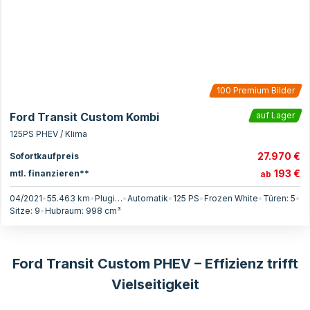
100
Premium Bilder
Ford Transit Custom Kombi
auf Lager
125PS PHEV / Klima
27.970 €
Sofortkaufpreis
193 €
mtl. finanzieren**
ab
04/2021
•
55.463 km
•
Plugin-Hybrid
•
Automatik
•
125
PS
•
Frozen White
•
Türen:
5
•
Sitze:
9
•
Hubraum:
998
cm³
Ford Transit Custom PHEV – Effizienz trifft
Vielseitigkeit