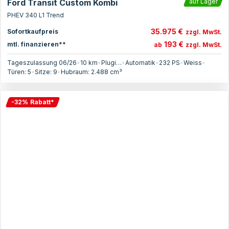
Ford Transit Custom Kombi
auf Lager
PHEV 340 L1 Trend
35.975 €
Sofortkaufpreis
zzgl. MwSt.
193 €
mtl. finanzieren**
ab
zzgl. MwSt.
Tageszulassung 06/26
•
10 km
•
Plugin-Hybrid
•
Automatik
•
232
PS
•
Weiss
•
Türen:
5
•
Sitze:
9
•
Hubraum:
2.488
cm³
-
32
%
Rabatt
*