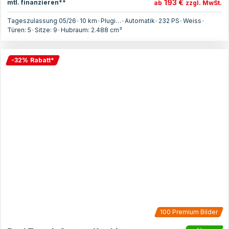
193 €
mtl. finanzieren**
ab
zzgl. MwSt.
Tageszulassung 05/26
•
10 km
•
Plugin-Hybrid
•
Automatik
•
232
PS
•
Weiss
•
Türen:
5
•
Sitze:
9
•
Hubraum:
2.488
cm³
-
32
%
Rabatt
*
100
Premium Bilder