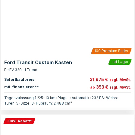
100
Premium Bilder
Ford Transit Custom Kasten
auf Lager
PHEV 320 L1 Trend
31.975 €
Sofortkaufpreis
zzgl. MwSt.
353 €
mtl. finanzieren**
ab
zzgl. MwSt.
Tageszulassung 11/25
•
10 km
•
Plugin-Hybrid
•
Automatik
•
232
PS
•
Weiss
•
Türen:
5
•
Sitze:
3
•
Hubraum:
2.488
cm³
-
34
%
Rabatt
*