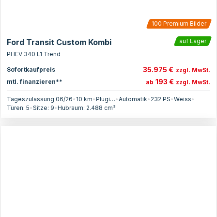
100
Premium Bilder
Ford Transit Custom Kombi
auf Lager
PHEV 340 L1 Trend
35.975 €
Sofortkaufpreis
zzgl. MwSt.
193 €
mtl. finanzieren**
ab
zzgl. MwSt.
Tageszulassung 06/26
•
10 km
•
Plugin-Hybrid
•
Automatik
•
232
PS
•
Weiss
•
Türen:
5
•
Sitze:
9
•
Hubraum:
2.488
cm³